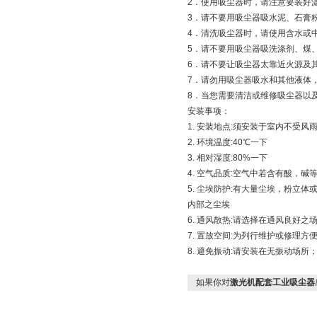
2．使用吸尘器时，请注意要装好
3．请不要用吸尘器吸水泥、石膏
4．清洗吸尘器时，请使用含水或
5．请不要用吸尘器吸洗涤剂、煤
6．请不要让吸尘器太靠近火源及
7．请勿用吸尘器吸水和其他液体
8．当您需要清洁或维修吸尘器以
安装事项：
1. 安装地点:须安装于室内不受风
2. 环境温度:40℃一下
3. 相对湿度:80%一下
4. 空气品质:空气中若含有酸，
5. 尘埃防护:有大量尘埃，粉
内部之尘埃
6. 通风散热:请选择在通风良好
7. 置放空间:为列行维护或修理
8. 避免振动:请安装在无振动场
如果你对
激光机配套工业吸尘器