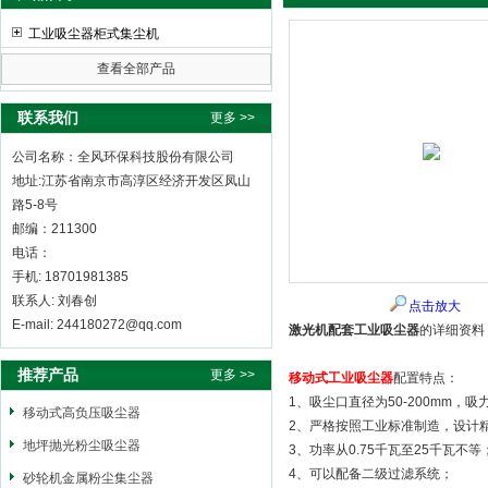
工业吸尘器柜式集尘机
查看全部产品
全风环保科技股份有限公司
联系我们
更多 >>
公司名称：全风环保科技股份有限公司
地址:江苏省南京市高淳区经济开发区凤山
路5-8号
邮编：211300
电话：
手机: 18701981385
联系人: 刘春创
点击放大
E-mail: 244180272@qq.com
激光机配套工业吸尘器
的详细资料
推荐产品
更多 >>
移动式工业吸尘器
配置特点：
1、吸尘口直径为50-200mm，
移动式高负压吸尘器
2、严格按照工业标准制造，设计
地坪抛光粉尘吸尘器
3、功率从0.75千瓦至25千瓦不等
4、可以配备二级过滤系统；
砂轮机金属粉尘集尘器