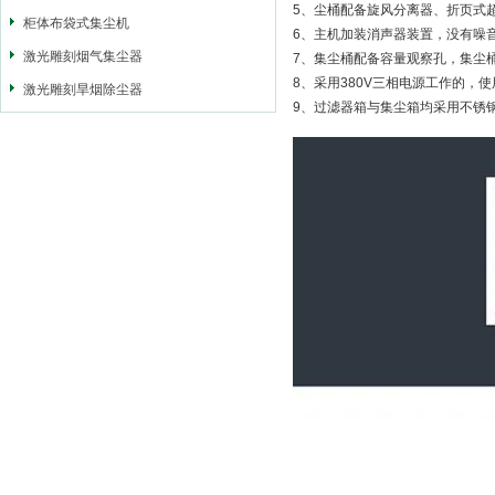
5、尘桶配备旋风分离器、折页式
柜体布袋式集尘机
6、主机加装消声器装置，没有噪
激光雕刻烟气集尘器
7、集尘桶配备容量观察孔，集尘
8、采用380V三相电源工作的，
激光雕刻旱烟除尘器
9、过滤器箱与集尘箱均采用不锈