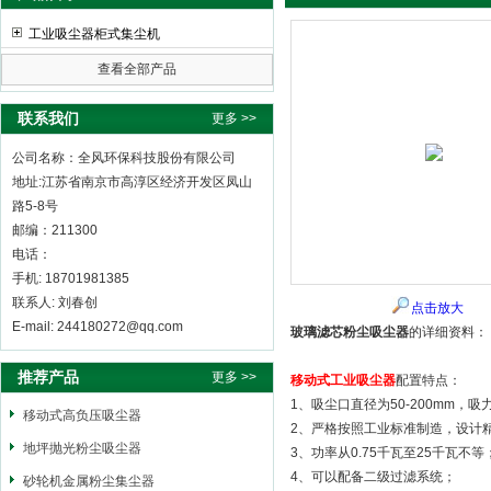
工业吸尘器柜式集尘机
查看全部产品
全风环保科技股份有限公司
联系我们
更多 >>
公司名称：全风环保科技股份有限公司
地址:江苏省南京市高淳区经济开发区凤山
路5-8号
邮编：211300
电话：
手机: 18701981385
联系人: 刘春创
点击放大
E-mail: 244180272@qq.com
玻璃滤芯粉尘吸尘器
的详细资料：
推荐产品
更多 >>
移动式工业吸尘器
配置特点：
1、吸尘口直径为50-200mm，
移动式高负压吸尘器
2、严格按照工业标准制造，设计
地坪抛光粉尘吸尘器
3、功率从0.75千瓦至25千瓦不等
4、可以配备二级过滤系统；
砂轮机金属粉尘集尘器