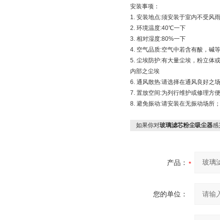
安装事项：
1. 安装地点:须安装于室内不受风
2. 环境温度:40℃一下
3. 相对湿度:80%一下
4. 空气品质:空气中若含有酸，
5. 尘埃防护:有大量尘埃，粉
内部之尘埃
6. 通风散热:请选择在通风良好
7. 置放空间:为列行维护或修理
8. 避免振动:请安装在无振动场
如果你对
玻璃滤芯粉尘吸尘器
感
产品：
您的单位：