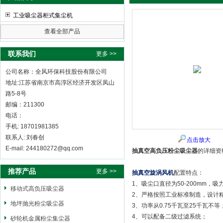
工业吸尘器柜式集尘机
查看全部产品
全风环保科技股份有限公司
联系我们
更多 >>
公司名称：全风环保科技股份有限公司
地址:江苏省南京市高淳区经济开发区凤山
路5-8号
邮编：211300
电话：
手机: 18701981385
联系人: 刘春创
点击放大
E-mail: 244180272@qq.com
抽真空高负压粉尘吸尘器
的详细资
推荐产品
更多 >>
抽真空旋涡风机
配置特点：
1、吸尘口直径为50-200mm，
移动式高负压吸尘器
2、严格按照工业标准制造，设计
地坪抛光粉尘吸尘器
3、功率从0.75千瓦至25千瓦不等
4、可以配备二级过滤系统；
砂轮机金属粉尘集尘器