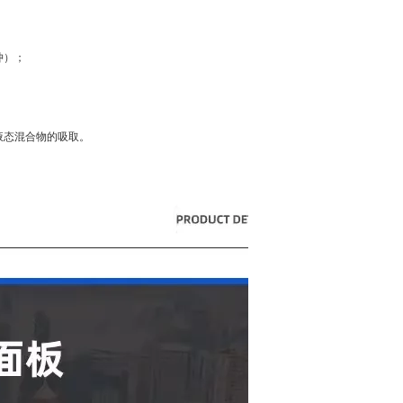
冲）；
液态混合物的吸取。