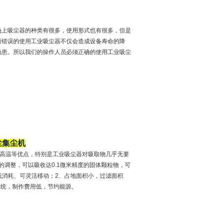
场上吸尘器的种类有很多，使用形式也有很多，但是
而错误的使用工业吸尘器不仅会造成设备寿命的降
隐患。所以我们的操作人员必须正确的使用工业吸尘
尘集尘机
耐高温等优点，特别是工业吸尘器对吸取物几乎无要
调整，可以吸收达0.1微米精度的固体颗粒物，可
低消耗、可灵活移动；2、占地面积小，过滤面积
系统，制作费用低，节约能源。