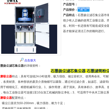
产品型号：
产品报价：
产品特点：
石墨扬尘滤芯集尘器市
很少有人正确的使用工业吸尘器。
低，时间一长还很有可能造成安全
器才能保证清洁工作的顺利进行。
点击放大
石墨扬尘滤芯集尘器
的详细资料：
石墨扬尘滤芯集尘器
石墨滤筒粉
打磨吸尘器
特点：具有可连续24小时使用，吸力强劲、储尘容积大、使用寿命长、可
求，各类材质、各种形状的废弃介质物都可以吸取，通过对过滤介质，如滤芯、滤袋等的
适用于精细化工、精密机械等行业。1、操作简便，易于清灰。具有体积小、效率高、
大，每台工业除尘器可连接1至10台加工机械的除尘净化；3、可适用于中央木工除尘
打磨吸尘器
配置特点：
、吸尘口直径为50-200mm，吸力强劲，耐力十足；
2、严格按照工业标准制造，设计精良；