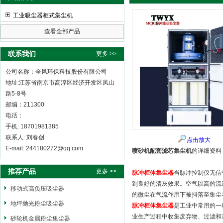
工业吸尘器柜式集尘机
查看全部产品
全风环保科技股份有限公司
联系我们
更多 >>
公司名称：全风环保科技股份有限公司
地址:江苏省南京市高淳区经济开发区凤山
路5-8号
邮编：211300
电话：
手机: 18701981385
联系人: 刘春创
点击放大
E-mail: 244180272@qq.com
喷砂机配套滤芯集尘机
的详细资料
推荐产品
更多 >>
脉冲柜体集尘器
当脉冲控制仪无信
到良好的清灰效果。空气以高的流
移动式高负压吸尘器
的微尘在气流作用下被抖落至集尘
地坪抛光粉尘吸尘器
脉冲柜体集尘器
是工业中常用的一
业生产过程中收集废弃物、过滤和净
砂轮机金属粉尘集尘器