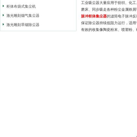
工业吸尘器大量应用于纺织、化工
柜体布袋式集尘机
磨床、同步吸走各种粉尘金属铁屑
激光雕刻烟气集尘器
脉冲柜体集尘器
的滤筒电子脉冲反
保证除尘器持续低阻力运行，适用
激光雕刻旱烟除尘器
有效的收集像陶瓷粉末、喷塑粉、