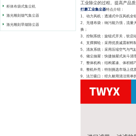
工业除尘的过程。提高产品质
柜体布袋式集尘机
打磨工业集尘器
特点介绍：
激光雕刻烟气集尘器
1、动力风机：透浦式中压风机全
2、无缝布袋：纳污能力强，流量大
激光雕刻旱烟除尘器
换；
3、控制系统：旋钮式开关，软启
4、支撑脚轮：采用优质减震材料
5、清灰系统：采用压缩空气与气
6、储尘抽屉：快捷抽屉式灰斗清
7、整体机构：结构紧凑、体积精
8、整机外壳：特别挑选市场上优
9、法兰吸口：经久耐用清洁简单