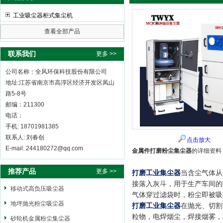
工业吸尘器柜式集尘机
查看全部产品
全风环保科技股份有限公司
联系我们
更多 >>
公司名称：全风环保科技股份有限公司
地址:江苏省南京市高淳区经济开发区凤山
路5-8号
邮编：211300
电话：
手机: 18701981385
联系人: 刘春创
点击放大
E-mail: 244180272@qq.com
金属件打磨粉尘集尘器
的详细资料
推荐产品
更多 >>
打磨工业集尘器
当含尘气体从
接落入灰斗，用于生产车间的
移动式高负压吸尘器
气体穿过滤袋时，粉尘即被吸
地坪抛光粉尘吸尘器
打磨工业集尘器
在抛光、切割
粒物，电焊烟尘，焊接烟雾，
砂轮机金属粉尘集尘器