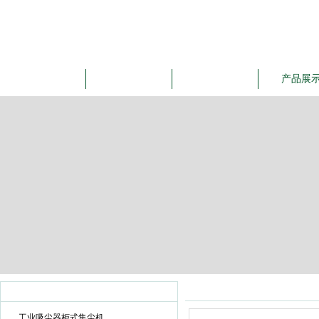
网站首页
公司简介
公司动态
产品展
产品展示
产品目录
工业吸尘器柜式集尘机