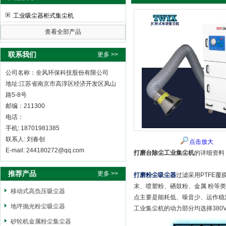
工业吸尘器柜式集尘机
查看全部产品
全风环保科技股份有限公司
联系我们
更多 >>
公司名称：全风环保科技股份有限公司
地址:江苏省南京市高淳区经济开发区凤山
路5-8号
邮编：211300
电话：
手机: 18701981385
联系人: 刘春创
点击放大
E-mail: 244180272@qq.com
打磨台除尘工业集尘机
的详细资料
推荐产品
更多 >>
打磨粉尘吸尘器
过滤采用PTFE
末、喷塑粉、硒鼓粉、金属 粉等
移动式高负压吸尘器
点主要是能耗低、噪音少、运作稳
地坪抛光粉尘吸尘器
工业集尘机的动力部分均选择380
砂轮机金属粉尘集尘器