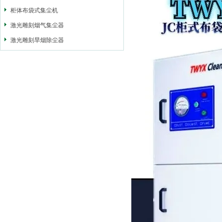
柜体布袋式集尘机
激光雕刻烟气集尘器
激光雕刻旱烟除尘器