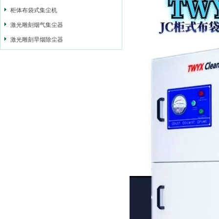
柜体布袋式集尘机
激光雕刻烟气集尘器
激光雕刻旱烟除尘器