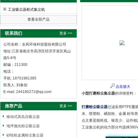
工业吸尘器柜式集尘机
查看全部产品
全风环保科技股份有限公司
联系我们
更多 >>
公司名称：全风环保科技股份有限公司
地址:江苏省南京市高淳区经济开发区凤山
路5-8号
邮编：211300
电话：
手机: 18701981385
联系人: 刘春创
点击放大
E-mail: 244180272@qq.com
小型打磨粉尘集尘器
的详细资料：
推荐产品
更多 >>
打磨粉尘吸尘器
过滤采用PTFE
末、喷塑粉、硒鼓粉、金属 粉等
移动式高负压吸尘器
点主要是能耗低、噪音少、运作稳
地坪抛光粉尘吸尘器
工业集尘机的动力部分均选择380
砂轮机金属粉尘集尘器