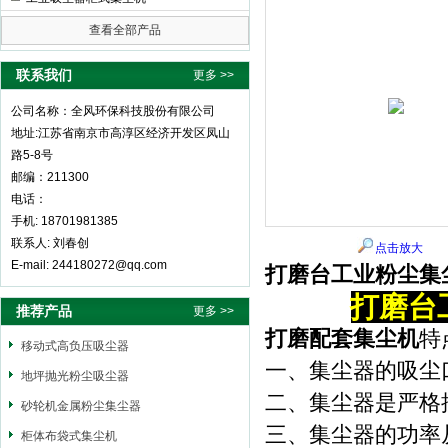
查看全部产品
全风环保科技股份有限公司
联系我们
更多 >>
公司名称：全风环保科技股份有限公司
地址:江苏省南京市高淳区经济开发区凤山
路5-8号
邮编：211300
电话：
手机: 18701981385
联系人: 刘春创
点击放大
E-mail: 244180272@qq.com
打磨台工业粉尘集
打磨台
推荐产品
更多 >>
打磨配套集尘机
特
移动式高负压吸尘器
一、集尘器的吸尘口
地坪抛光粉尘吸尘器
二、集尘器是严格
砂轮机金属粉尘集尘器
三、集尘器的功率从
柜体布袋式集尘机