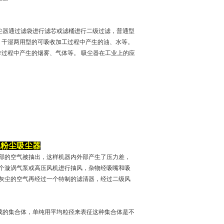
尘吸尘器通过滤袋进行滤芯或滤桶进行二级过滤，普通型
，干湿两用型的可吸收加工过程中产生的油、水等。
过程中产生的烟雾、气体等。 吸尘器在工业上的应
。
金属粉尘吸尘器
部的空气被抽出，这样机器内外部产生了压力差，
个漩涡气泵或高压风机进行抽风，杂物经吸嘴和吸
灰尘的空气再经过一个特制的滤清器，经过二级风
成的集合体，单纯用平均粒径来表征这种集合体是不