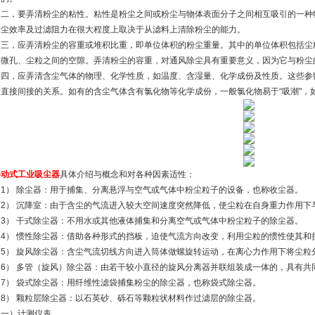
第二，要弄清粉尘的粘性。粘性是粉尘之间或粉尘与物体表面分子之间相互吸引的一种
除尘效率及过滤阻力在很大程度上取决于从滤料上清除粉尘的能力。
第三，应弄清粉尘的容重或堆积比重，即单位体积的粉尘重量。其中的单位体积包括尘
的微孔、尘粒之间的空隙。弄清粉尘的容重，对通风除尘具有重要意义，因为它与粉尘
第四，应弄清含尘气体的物理、化学性质，如温度、含湿量、化学成份及性质。这些参
着直接间接的关系。如有的含尘气体含有氯化物等化学成份，一般氯化物易于“吸潮"，如
移动式工业吸尘器
具体介绍与概念和对各种因素适性：
（1） 除尘器：用于捕集、分离悬浮与空气或气体中粉尘粒子的设备，也称收尘器。
（2） 沉降室：由于含尘的气流进入较大空间速度突然降低，使尘粒在自身重力作用
（3） 干式除尘器：不用水或其他液体捕集和分离空气或气体中粉尘粒子的除尘器。
（4） 惯性除尘器：借助各种形式的挡板，迫使气流方向改变，利用尘粒的惯性使其和
（5） 旋风除尘器：含尘气流切线方向进入筒体做螺旋转运动，在离心力作用下将尘粒
（6） 多管（旋风）除尘器：由若干较小直径的旋风分离器并联组装成一体的，具有共
（7） 袋式除尘器：用纤维性滤袋捕集粉尘的除尘器，也称袋式除尘器。
（8） 颗粒层除尘器：以石英砂、砾石等颗粒状材料作过滤层的除尘器。
（一）计测仪表