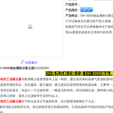
产品型号：
产品报价：
产品特点：
DH-3000抽金属粉
只可以吸收含水量代的干型介质物
加装排气管后可以用来吸掉生产操作
用zui显著的就是在洁净室中的应用
点击放大
H-3000抽金属粉尘吸尘器
的详细资料：
DH高负压粉尘吸尘器
DH-3000抽
移动式工业吸尘器
与家用吸尘器原理基本上是一样的，通过高压风机或者气泵使机器内
也就是所谓的负压，负压越高，吸力越强。吸尘器其实是很简单的机器设备，主要有一
尘管进去机器后，先进入一个过滤布袋，一般是无纺布的，经过初级过滤，携有细小的
机排风口排除，基本上过滤效率可达98%以上。
移动式工业吸尘器
对于粉尘及含尘气体的性质，应大限度地掌握以下几点：
*.要弄清粉尘的粒径分布。粉尘的粒径是它的基础特性，它是由各种不同粒径的粒子组
够的。