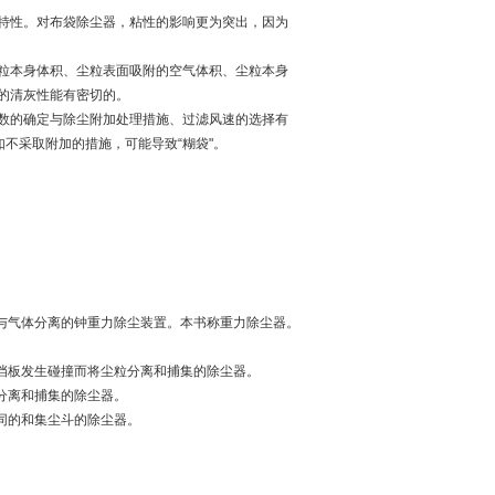
特性。对布袋除尘器，粘性的影响更为突出，因为
粒本身体积、尘粒表面吸附的空气体积、尘粒本身
的清灰性能有密切的。
数的确定与除尘附加处理措施、过滤风速的选择有
不采取附加的措施，可能导致“糊袋"。
下与气体分离的钟重力除尘装置。本书称重力除尘器。
挡板发生碰撞而将尘粒分离和捕集的除尘器。
分离和捕集的除尘器。
同的和集尘斗的除尘器。