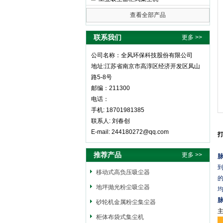
查看全部产品
全风环保科技股份有限公司
联系我们
更多 >>
公司名称：全风环保科技股份有限公司
地址:江苏省南京市高淳区经济开发区凤山
路5-8号
邮编：211300
电话：
手机: 18701981385
联系人: 刘春创
E-mail: 244180272@qq.com
推荐产品
更多 >>
移动式高负压吸尘器
地坪抛光粉尘吸尘器
砂轮机金属粉尘集尘器
柜体布袋式集尘机