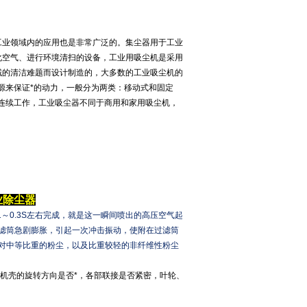
工业领域内的应用也是非常广泛的。集尘器用于工业
化空气、进行环境清扫的设备，工业用吸尘机是采用
域的清洁难题而设计制造的，大多数的工业吸尘机的
电源来保证*的动力，一般分为两类：移动式和固定
时连续工作，工业吸尘器不同于商用和家用吸尘机，
业除尘器
～0.3S左右完成，就是这一瞬间喷出的高压空气起
滤筒急剧膨胀，引起一次冲击振动，使附在过滤筒
对中等比重的粉尘，以及比重较轻的非纤维性粉尘
机壳的旋转方向是否*，各部联接是否紧密，叶轮、