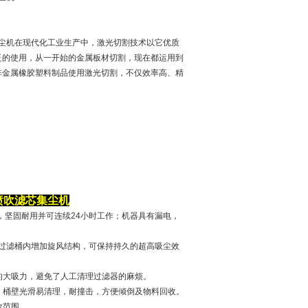
粉尘集尘机在现代化工业生产中，激光切割技术以它优质
泛的使用，从一开始的金属板材切割，现在都运用到
非金属橡胶塑料制品使用激光切割，不仅效率高、精
喷吹滤芯集尘机
，坚固耐用并可连续24小时工作；机器具有漏电，
且在过滤桶内增加旋风结构，可保持持久的超高吸尘效
的大吸力，避免了人工清理过滤器的麻烦。
，桶壁光滑易清理，耐撞击，方便倾倒及物料回收。
效范围。