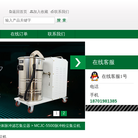
返回首页
加入收藏
联系我们
在线订单
联系我们
在线客服
在线客服1号
电话
手机
18701981385
1
2
柜体脉冲滤芯集尘器
> MCJC-5500脉冲粉尘集尘机
集尘机