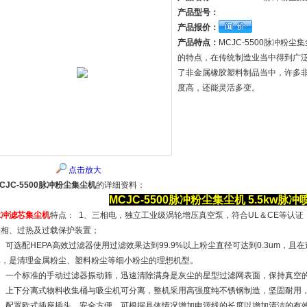
产品型号：
产品报价：
产品特点：
MCJC-5500脉冲
的特点，在传统制造业当中得到广
了非金属橡胶塑料制品当中，许多
度高，还能灵活多变。
点击放大
CJC-5500脉冲粉尘集尘机
的详细资料：
MCJC-5500脉冲粉尘集尘机
5.5kw
脉冲
脉冲滤芯集尘机
特点： 1、三相电，独立工业级涡轮增压真空泵，符合UL＆CE等认证
缺相、过热及过载保护装置；
、可选配HEPA高效过滤器使用过滤效果达到99.9%以上粉尘直径可达到0.3um，
率，是清理金属粉尘、塑料粉尘等细小粉尘的理想机型。
3、一个标准的手动过滤器振动筛，迅速清除满身是灰尘的星型过滤网表面，保持真空
4、上下分离式物料收集桶与吸尘机可分离，整机采用高强度纯不锈钢制造，坚固耐用
5、配置欧式插座插头，安全方便。可根据具体情况增加电源线的长度以增加清洁的有