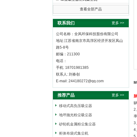
查看全部产品
全风环保科技股份有限公司
联系我们
更多 >>
公司名称：全风环保科技股份有限公司
地址:江苏省南京市高淳区经济开发区凤山
路5-8号
邮编：211300
电话：
手机: 18701981385
联系人: 刘春创
E-mail: 244180272@qq.com
M
推荐产品
更多 >>
移动式高负压吸尘器
2
地坪抛光粉尘吸尘器
砂轮机金属粉尘集尘器
柜体布袋式集尘机