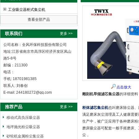
工业吸尘器柜式集尘机
查看全部产品
全风环保科技股份有限公司
联系我们
更多 >>
公司名称：全风环保科技股份有限公司
地址:江苏省南京市高淳区经济开发区凤山
路5-8号
邮编：211300
电话：
手机: 18701981385
联系人: 刘春创
点击放大
E-mail: 244180272@qq.com
雕刻机旱烟滤芯集尘器
的详细资料
推荐产品
更多 >>
柜体滤芯集尘机
也叫磨床除尘器、
满足磨床灰尘清理及工人健康需要
移动式高负压吸尘器
生产中，被广泛应用于各种磨床粉
地坪抛光粉尘吸尘器
磨床吸尘器可配套一般手摇磨床、
尘，
砂轮机金属粉尘集尘器