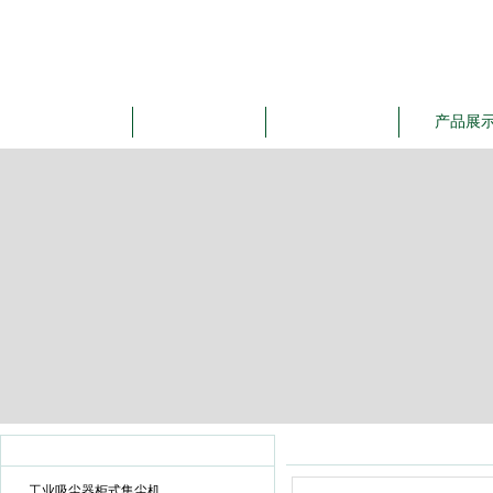
网站首页
公司简介
公司动态
产品展
产品展示
产品目录
工业吸尘器柜式集尘机