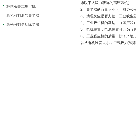
虑以下大吸力著称的高压风机）
柜体布袋式集尘机
2、集尘器的容量大小（一般办公室所
激光雕刻烟气集尘器
3、清理灰尘是否方便：工业吸尘
4、工业吸尘机的马达：（国产和
激光雕刻旱烟除尘器
5、电源装置：电源装置可分为（
6、工业吸尘机的质量，除了产地
以从电机噪音大小，空气吸力强弱