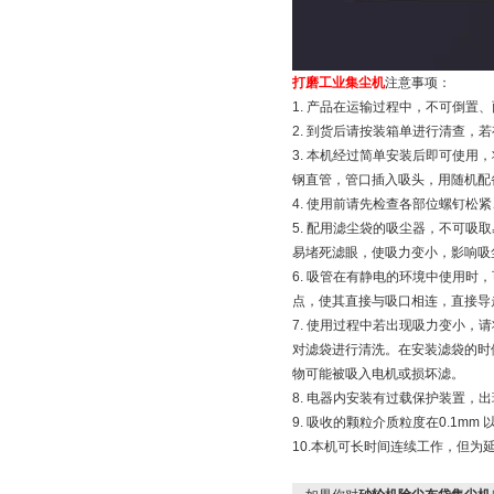
打磨工业集尘机
注意事项：
1. 产品在运输过程中，不可倒置
2. 到货后请按装箱单进行清查，
3. 本机经过简单安装后即可使用
钢直管，管口插入吸头，用随机配
4. 使用前请先检查各部位螺钉
5. 配用滤尘袋的吸尘器，不可吸
易堵死滤眼，使吸力变小，影响吸
6. 吸管在有静电的环境中使用时
点，使其直接与吸口相连，直接导
7. 使用过程中若出现吸力变小，
对滤袋进行清洗。在安装滤袋的时
物可能被吸入电机或损坏滤。
8. 电器内安装有过载保护装置
9. 吸收的颗粒介质粒度在0.1m
10.本机可长时间连续工作，但