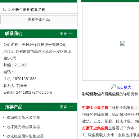
工业吸尘器柜式集尘机
查看全部产品
全风环保科技股份有限公司
联系我们
更多 >>
公司名称：全风环保科技股份有限公司
地址:江苏省南京市高淳区经济开发区凤山
路5-8号
邮编：211300
电话：
手机: 18701981385
联系人: 刘春创
点击放大
E-mail: 244180272@qq.com
砂轮机除尘布袋集尘机
的详细资料
推荐产品
更多 >>
打磨工业集尘机
可适用于精细化工、
很好的去除效果，稳定耐用并可连
移动式高负压吸尘器
建筑、五金、塑胶、粉末作业、切
地坪抛光粉尘吸尘器
打磨工业集尘机
主要看以下六点：
1、吸尘机吸力大小（当你选择吸
砂轮机金属粉尘集尘器