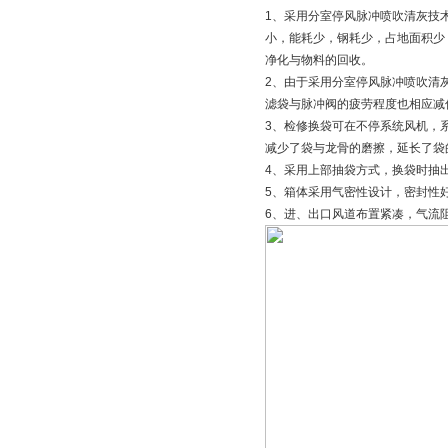
1、采用分室停风脉冲喷吹清灰技
小，能耗少，钢耗少，占地面积少
净化与物料的回收。
2、由于采用分室停风脉冲喷吹清
滤袋与脉冲阀的疲劳程度也相应减
3、检修换袋可在不停系统风机，
减少了袋与龙骨的磨擦，延长了袋
4、采用上部抽袋方式，换袋时抽
5、箱体采用气密性设计，密封性
6、进、出口风道布置紧凑，气流