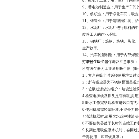
8、微电子工业：用于生产车间的
9、蓄电池制造业：用于生产车间
10、纺织业：用于净化车间，吸
11、铸造业：用于清理浇注坑、
12、水泥厂：水泥厂进行原料的
改善工人的作业环境。
13、钢铁厂：炼钢、炼铁、焦化
生产效率。
14、汽车轮船制造：用于内部焊
打磨粉尘吸尘器
保养及注意事项：
所有吸尘器为工业通用吸尘器（吸
1：客户在吸尘时必须使用垃圾过
2：所有吸尘器为不锈钢桶面美观
3：垃圾过滤袋的维护：垃圾过滤
4.检查电源线及插头是否有破损,
5.吸水工作完毕后检查进风口有无
6.使用机器需轻拿轻放,不能外力
7.清洁机器时,请用含水或中性清
8.不要使机器处于长时间连续工作
9.长期使用吸尘吸水机时，会因
干再使用，即可恢复吸力.