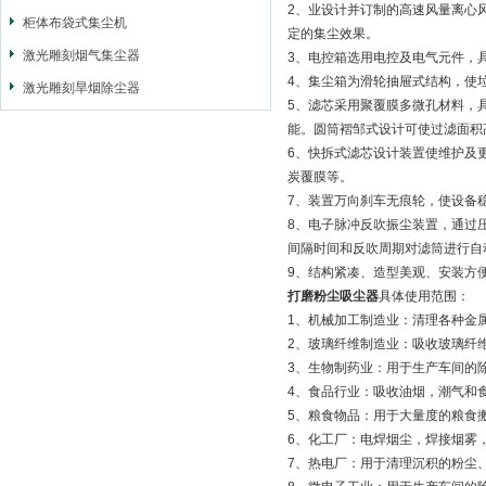
2、业设计并订制的高速风量离心
柜体布袋式集尘机
定的集尘效果。
激光雕刻烟气集尘器
3、电控箱选用电控及电气元件，
4、集尘箱为滑轮抽屉式结构，使
激光雕刻旱烟除尘器
5、滤芯采用聚覆膜多微孔材料，具
能。圆筒褶邹式设计可使过滤面积高
6、快拆式滤芯设计装置使维护及
炭覆膜等。
7、装置万向刹车无痕轮，使设备稳
8、电子脉冲反吹振尘装置，通过
间隔时间和反吹周期对滤筒进行自
9、结构紧凑、造型美观、安装方
打磨粉尘吸尘器
具体使用范围：
1、机械加工制造业：清理各种金
2、玻璃纤维制造业：吸收玻璃纤
3、生物制药业：用于生产车间的
4、食品行业：吸收油烟，潮气和
5、粮食物品：用于大量度的粮食
6、化工厂：电焊烟尘，焊接烟雾
7、热电厂：用于清理沉积的粉尘