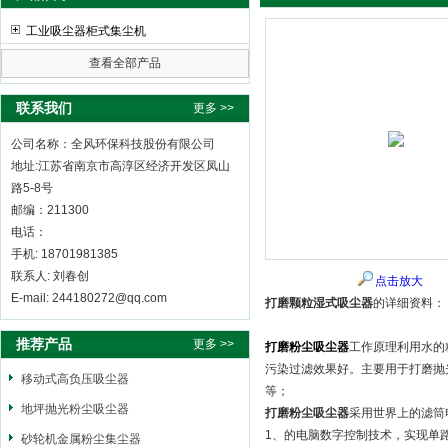
工业吸尘器柜式集尘机
查看全部产品
全风环保科技股份有限公司
联系我们
更多 >>
公司名称：全风环保科技股份有限公司
地址:江苏省南京市高淳区经济开发区凤山
路5-8号
邮编：211300
电话：
手机: 18701981385
联系人: 刘春创
点击放大
E-mail: 244180272@qq.com
打磨颗粒湿式吸尘器
的详细资料：
推荐产品
更多 >>
打磨粉尘吸尘器
工作原理利用水的
污染过滤效果好。主要用于打磨抛
移动式高负压吸尘器
等；
地坪抛光粉尘吸尘器
打磨粉尘吸尘器
采用世界上的滤筒
1、的电脑数字控制技术，实现单
砂轮机金属粉尘集尘器