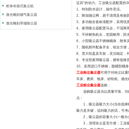
证其*的动力。工业吸尘器配置的3
柜体布袋式集尘机
1、特别防水设计，操作灵活。
激光雕刻烟气集尘器
2、附加隔尘网，易于清理及有效
3、多功能全套标准配件，采用优
激光雕刻旱烟除尘器
4、家用吸尘器配置马达，干湿两
5、不碎耐热机头，坚固耐用，防
6、小型吸尘器不锈钢桶身，附有
7、随机附件配备齐全，组合方便
8、宽大轮盘及车架，灵活稳定，
9、专业型家用吸尘器，拥有低噪
10、采用进口不锈钢，圆桶型桶
工业粉尘集尘器
可用于对粉尘比重
车床、磨床、铣床、砂轮机、抛光
工业粉尘集尘器
选购：
选购吸尘器当以质量可靠、功能
点：
1，吸尘器吸力大小(当你选择吸
吸力是关键，说到吸力的话，可考
2，吸尘器的容量大小(一般办公室
3，清理灰尘是否方便：工业