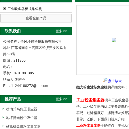
工业吸尘器柜式集尘机
查看全部产品
全风环保科技股份有限公司
联系我们
更多 >>
公司名称：全风环保科技股份有限公司
地址:江苏省南京市高淳区经济开发区凤山
路5-8号
邮编：211300
电话：
手机: 18701981385
联系人: 刘春创
点击放大
E-mail: 244180272@qq.com
抛光粉尘滤芯集尘机
的详细资料：
推荐产品
更多 >>
工业粉尘集尘器
现今工业吸尘器
快。工业吸尘器的优点主要是能耗
移动式高负压吸尘器
容易、过滤精度好、滤筒清灰效果
地坪抛光粉尘吸尘器
非常广泛的。下面我们就来介绍一
工业粉尘集尘器
性能特点：主机动
砂轮机金属粉尘集尘器