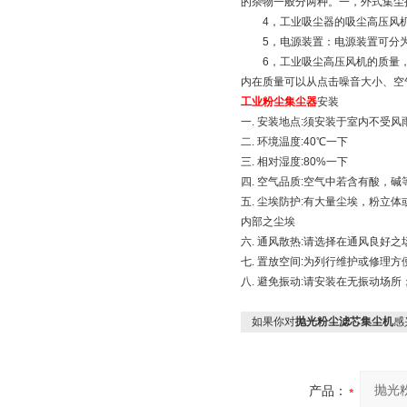
的杂物一般分两种。一，外式集尘
4，工业吸尘器的吸尘高压风机：
5，电源装置：电源装置可分为(
6，工业吸尘高压风机的质量，
内在质量可以从点击噪音大小、空
工业粉尘集尘器
安装
一. 安装地点:须安装于室内不受
二. 环境温度:40℃一下
三. 相对湿度:80%一下
四. 空气品质:空气中若含有酸，
五. 尘埃防护:有大量尘埃，粉
内部之尘埃
六. 通风散热:请选择在通风良好
七. 置放空间:为列行维护或修理
八. 避免振动:请安装在无振动
如果你对
抛光粉尘滤芯集尘机
感
产品：