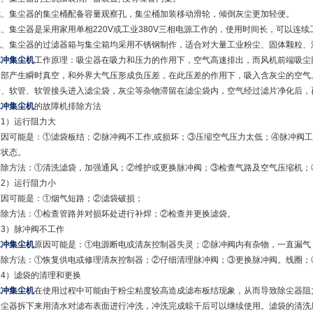
七、集尘器的集尘桶配备容量观察孔，集尘桶加装移动滑轮，倾倒灰尘更加轻便。
八、集尘器是采用家用单相220V或工业380V三相电源工作的，使用时间长，可以连续
九、集尘器的过滤器箱与集尘箱均采用不锈钢制作，适合对大量工业粉尘、固体颗粒、
脉冲集尘机
工作原理：吸尘器在吸力和压力的作用下，空气高速排出，而风机前端吸尘
内部产生瞬时真空，和外界大气压形成负压差，在此压差的作用下，吸入含灰尘的空气
管、软管、软管接头进入滤尘袋，灰尘等杂物滞留在滤尘袋内，空气经过滤片净化后，
脉冲集尘机
的故障机排除方法
（1）运行阻力大
原因可能是：①滤袋板结；②脉冲阀不工作,或损坏；③压缩空气压力太低；④脉冲阀
闭状态。
排除方法：①清洗滤袋，加强通风；②维护或更换脉冲阀；③检查气路及空气压缩机；
（2）运行阻力小
原因可能是：①烟气短路；②滤袋破损；
排除方法：①检查管路并对损坏处进行补焊；②检查并更换滤袋。
（3）脉冲阀不工作
脉冲集尘机
原因可能是：①电源断电或清灰控制器失灵；②脉冲阀内有杂物，一直漏气
排除方法：①恢复供电或修理清灰控制器；②仔细清理脉冲阀；③更换脉冲阀。线圈；
（4）滤袋的清理和更换
脉冲集尘机
在使用过程中可能由于粉尘粘度较高造成滤布板结现象，从而导致除尘器阻
除尘器拆下来用清水对滤布表面进行冲洗，冲洗完成晾干后可以继续使用。滤袋的清洗