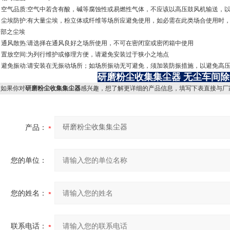
4. 空气品质:空气中若含有酸，碱等腐蚀性或易燃性气体，不应该以高压鼓风机输送，
5. 尘埃防护:有大量尘埃，粉立体或纤维等场所应避免使用，如必需在此类场合使用
内部之尘埃
6. 通风散热:请选择在通风良好之场所使用，不可在密闭室或密闭箱中使用
. 置放空间:为列行维护或修理方便，请避免安装过于狭小之地点
8. 避免振动:请安装在无振动场所；如场所振动无可避免，须加装防振措施，以避免高
研磨粉尘收集集尘器
无尘车间除
如果你对
研磨粉尘收集集尘器
感兴趣，想了解更详细的产品信息，填写下表直接与厂
产品：
您的单位：
您的姓名：
联系电话：