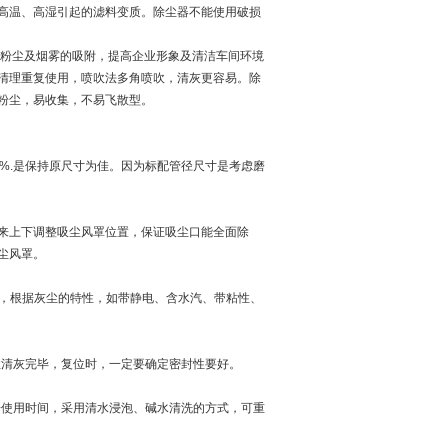
高温、高湿引起的滤料变质。除尘器不能使用破损
微粉尘及烟雾的吸附，提高企业形象及清洁车间环境
清理重复使用，喷吹法多角喷吹，清灰更容易。除
粉尘，易收集，不易飞散型。
%.是保持原尺寸为佳。因为标配管径尺寸是考虑磨
来上下调整吸尘风罩位置，保证吸尘口能全面除
尘风罩。
尘，根据灰尘的特性，如带静电、含水汽、带粘性、
性清灰完毕，复位时，一定要确定密封性要好。
据使用时间，采用清水浸泡、碱水清洗的方式，可重