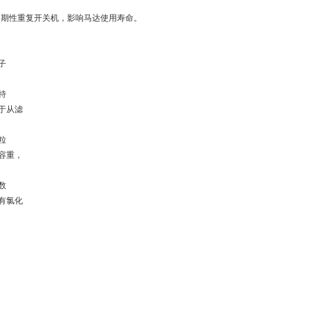
周期性重复开关机，影响马达使用寿命。
子
特
于从滤
粒
容重，
数
有氯化