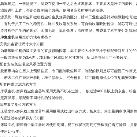
用频率确定。一般情况下，滤袋在使用一年之后会逐渐损坏，主要原因是粉尘的磨蚀、
的滤袋进行工作，否则会影响除尘效果。使用者应及时更换新滤袋。
过滤系统：颗粒粉尘和微细粉尘粉尘及烟雾的区分，脉冲工业集尘器针对细微颗粒 细
吗，有利于员工工作的稳定性，脉冲反吹清灰系统，可自动吹落吸附粉尘，滤芯可通过
铸造过程中产生的的废砂、金属毛刺、氧化铁皮；清理淤泥，布袋集尘机主要针对颗粒
脉冲集尘机
使用维护方法有哪些？
.安装集尘管径尺寸大小方面
作为磨床吸尘机的吸尘效果的直接影响因素，集尘管径大小不应小于标配管口尺寸的60
床一般管路长度为3米内，加上吸尘风罩口的尺寸发散，所以是管径尺寸不要改变。
2.配套安装集尘吸尘风罩位置方面
一般磨床均会在磨头上预留位置，专门配装吸尘风罩，装配的原则是尽可能视工作状况
尘，若因工件在磨床开粗时，粉尘颗粒大、混合粉多，尽可能选择机头位置配套安装吸
.配套内置过滤方式方面
磨床吸尘机-磨床粉尘集尘器均采用无纺不织布过滤，一般过滤400目以上的灰尘、粉
一定高温等，须配套不同特性的过滤特性。
.清灰集尘复位方式方面
磨床吸尘机-磨床粉尘集尘器均采用抽屉式拉出排灰方式，按灰尘、粉尘量的多少周期
.内置过滤布袋保养方式方面
磨床吸尘机-磨床粉尘集尘器均因使用周期，视工作状况定期打开检视门击打滤袋，并
使用1～2年。