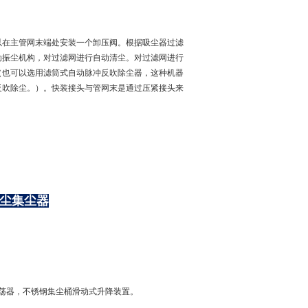
以在主管网末端处安装一个卸压阀。根据吸尘器过滤
动振尘机构，对过滤网进行自动清尘。对过滤网进行
（也可以选用滤筒式自动脉冲反吹除尘器，这种机器
反吹除尘。）。快装接头与管网末是通过压紧接头来
尘集尘器
荡器，不锈钢集尘桶滑动式升降装置。