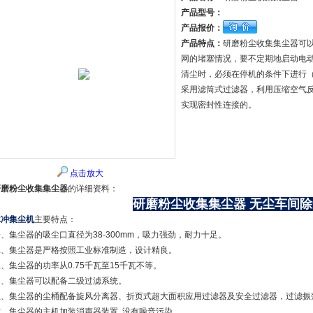
产品型号：
产品报价：
产品特点：
研磨粉尘收集集尘器可
网的堵塞情况，要不定期地启动电
清尘时，必须在停机的条件下进行
采用滤筒式过滤器，利用压缩空气
实现密封性连接的。
点击放大
研磨粉尘收集集尘器
的详细资料：
研磨粉尘收集集尘器
无尘车间除
脉冲集尘机
主要特点：
、集尘器的吸尘口直径为38-300mm，吸力强劲，耐力十足。
二、集尘器是严格按照工业标准制造，设计精良。
、集尘器的功率从0.75千瓦至15千瓦不等。
四、集尘器可以配备二级过滤系统。
五、集尘器的尘桶配备旋风分离器、折页式超大面积应用过滤器及安全过滤器，过滤振
六、集尘器的主机加装消声器装置, 没有噪音污染。