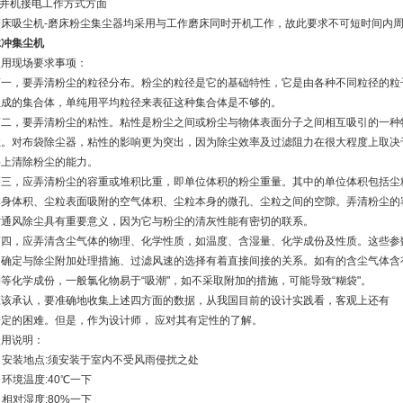
.并机接电工作方式方面
磨床吸尘机-磨床粉尘集尘器均采用与工作磨床同时开机工作，故此要求不可短时间内
脉冲集尘机
使用现场要求事项：
第一，要弄清粉尘的粒径分布。粉尘的粒径是它的基础特性，它是由各种不同粒径的粒
组成的集合体，单纯用平均粒径来表征这种集合体是不够的。
第二，要弄清粉尘的粘性。粘性是粉尘之间或粉尘与物体表面分子之间相互吸引的一种
性。对布袋除尘器，粘性的影响更为突出，因为除尘效率及过滤阻力在很大程度上取决
料上清除粉尘的能力。
第三，应弄清粉尘的容重或堆积比重，即单位体积的粉尘重量。其中的单位体积包括尘
本身体积、尘粒表面吸附的空气体积、尘粒本身的微孔、尘粒之间的空隙。弄清粉尘的
对通风除尘具有重要意义，因为它与粉尘的清灰性能有密切的联系。
第四，应弄清含尘气体的物理、化学性质，如温度、含湿量、化学成份及性质。这些参
的确定与除尘附加处理措施、过滤风速的选择有着直接间接的关系。如有的含尘气体含
物等化学成份，一般氯化物易于“吸潮"，如不采取附加的措施，可能导致“糊袋"。
应该承认，要准确地收集上述四方面的数据，从我国目前的设计实践看，客观上还有
一定的困难。但是，作为设计师， 应对其有定性的了解。
使用说明：
. 安装地点:须安装于室内不受风雨侵扰之处
. 环境温度:40℃一下
. 相对湿度:80%一下