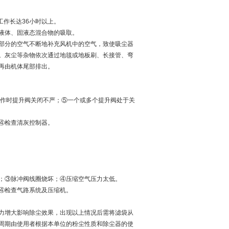
工作长达36小时以上。
液体、固液态混合物的吸取。
部分的空气不断地补充风机中的空气，致使吸尘器
。灰尘等杂物依次通过地毯或地板刷、长接管、弯
再由机体尾部排出。
工作时提升阀关闭不严；⑤一个或多个提升阀处于关
④检查清灰控制器。
；③脉冲阀线圈烧坏；④压缩空气压力太低。
④检查气路系统及压缩机。
力增大影响除尘效果，出现以上情况后需将滤袋从
周期由使用者根据本单位的粉尘性质和除尘器的使