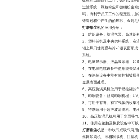
破损的滤袋进行工作，否则会影响
过滤系统：颗粒粉尘和微细粉尘粉
吗，有利于员工工作的稳定性，脉
铸造过程中产生的的废砂、金属毛
打磨集尘机
的应用介绍：
1、纺织设备：旋涡气泵、高速织
2、塑料辅机及中央供料系统：在
辊上风刀使薄膜与冷却辊表面形成
系统。
3、电脑显示器、液晶显示器、印
4、在电线电缆设备中使用能去除
5、在涂装设备中能有效控制镀层
金属表面处理。
6、高压旋涡风机使用于易拉罐的
7、印刷设备：丝网印刷机械；UV
8、可用于有毒、有害气体的收集
9、特别适用于超声波清洗机、电
10、高压旋涡风机可用于水面曝
11、使用在轮胎及橡胶设备中可以
打磨集尘机
是一种吹气或吸气两用
丝网印刷机、照相制版机、注塑机