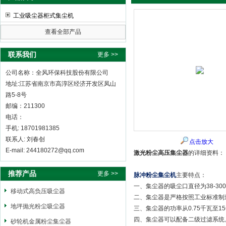
工业吸尘器柜式集尘机
查看全部产品
全风环保科技股份有限公司
联系我们
更多 >>
公司名称：全风环保科技股份有限公司
地址:江苏省南京市高淳区经济开发区凤山
路5-8号
邮编：211300
电话：
手机: 18701981385
联系人: 刘春创
点击放大
E-mail: 244180272@qq.com
激光粉尘高压集尘器
的详细资料：
推荐产品
更多 >>
脉冲粉尘集尘机
主要特点：
一、集尘器的吸尘口直径为38-3
移动式高负压吸尘器
二、集尘器是严格按照工业标准制
地坪抛光粉尘吸尘器
三、集尘器的功率从0.75千瓦至1
四、集尘器可以配备二级过滤系统
砂轮机金属粉尘集尘器