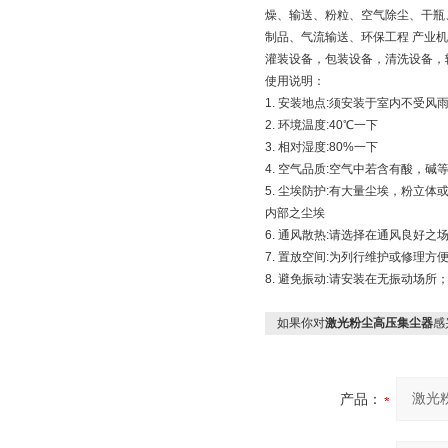
燥、输送、粉粒、空气除尘、干瓶
制品、气流输送、环保工程 产业
灌装设备，包装设备，清洗设备，
使用说明：
1. 安装地点:须安装于室内不受风
2. 环境温度:40℃一下
3. 相对湿度:80%一下
4. 空气品质:空气中若含有酸，
5. 尘埃防护:有大量尘埃，粉
内部之尘埃
6. 通风散热:请选择在通风良好
7. 置放空间:为列行维护或修理
8. 避免振动:请安装在无振动场
如果你对
激光粉尘高压集尘器
感
产品：