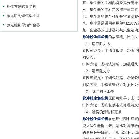
五、集尘器的尘桶配备旋风分离器
柜体布袋式集尘机
六、集尘器的主机加装消声器装置,
激光雕刻烟气集尘器
七、集尘器的集尘桶配备容量观察
八、集尘器是采用家用单相220V
激光雕刻旱烟除尘器
九、集尘器的过滤器箱与集尘箱均
脉冲粉尘集尘机
的故障机排除方法
（1）运行阻力大
原因可能是：①滤袋板结；②脉冲
闭状态。
排除方法：①清洗滤袋，加强通风
（2）运行阻力小
原因可能是：①烟气短路；②滤袋
排除方法：①检查管路并对损坏处
（3）脉冲阀不工作
脉冲粉尘集尘机
原因可能是：①电
排除方法：①恢复供电或修理清灰
（4）滤袋的清理和更换
脉冲粉尘集尘机
在使用过程中可能
袋从除尘器拆下来用清水对滤布表
的使用频率确定。一般情况下，滤