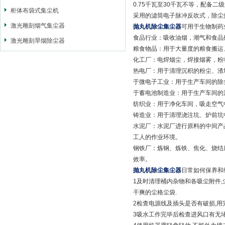
0.75千瓦至30千瓦不等，配
柜体布袋式集尘机
采用的滤筒电子脉冲反吹式，除尘
激光雕刻烟气集尘器
抛丸机除尘集尘器
可用于生物制药
食品行业：吸收油烟，潮气和食品
激光雕刻旱烟除尘器
粮食物品：用于大量度的粮食搬运
化工厂：电焊烟尘，焊接烟雾，粉
热电厂：用于清理沉积的粉尘、渣
于微电子工业：用于生产车间的除
于蓄电池制造业：用于生产车间的
纺织业：用于净化车间，吸走空气
铸造业：用于清理浇注坑、炉前坑
水泥厂：水泥厂进行原料的中间产
工人的作业环境。
钢铁厂：炼钢、炼铁、焦化、烧结
效率。
抛丸机除尘集尘器
日常如何保养和
1及时清理桶内杂物和各吸尘附件,
干爽的尘格尘袋.
2检查电源线及插头是否有破损,用
3吸水工作完毕后检查进风口有无堵