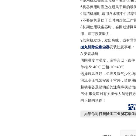
4使用机器需轻拿轻放,不能外力撞击
5机器停用时应放在通风干燥的场所
6清洁机器时,请用含水或中性清洁
7不要使机器处于长时间连续工作状
8长期使用吸尘器时，会因过滤网
用，即可恢复吸力.
9若主机发热，发出焦味，或有异
抛丸机除尘集尘器
安装注意事项：
A.安装场所
周围温度与湿度，应符合以下条件
单相-5~40℃ 三相-10~40℃
选择通风良好，尘埃及湿气少的场
涡流高压气泵安装于室外，请使用
起动准备及起动前的注意事项起动
另外.事先应对有关操作人员进行
的正确的动作！
汽
如果你对
打磨除尘工业滤芯集尘