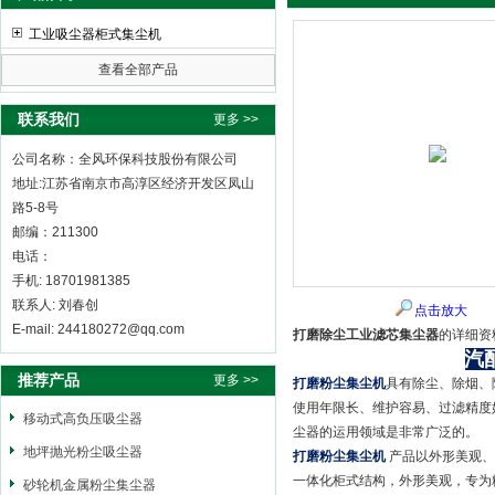
工业吸尘器柜式集尘机
查看全部产品
全风环保科技股份有限公司
联系我们
更多 >>
公司名称：全风环保科技股份有限公司
地址:江苏省南京市高淳区经济开发区凤山
路5-8号
邮编：211300
电话：
手机: 18701981385
联系人: 刘春创
点击放大
E-mail: 244180272@qq.com
打磨除尘工业滤芯集尘器
的详细资
汽
推荐产品
更多 >>
打磨粉尘集尘机
具有除尘、除烟、
使用年限长、维护容易、过滤精度
移动式高负压吸尘器
尘器的运用领域是非常广泛的。
地坪抛光粉尘吸尘器
打磨粉尘集尘机
产品以外形美观、
一体化柜式结构，外形美观，专为
砂轮机金属粉尘集尘器