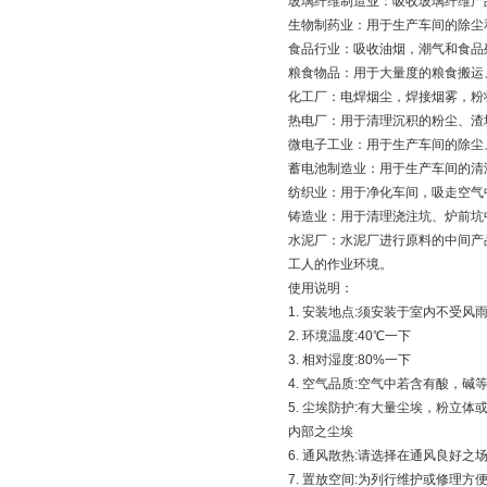
玻璃纤维制造业：吸收玻璃纤维产
生物制药业：用于生产车间的除尘
食品行业：吸收油烟，潮气和食品
粮食物品：用于大量度的粮食搬运
化工厂：电焊烟尘，焊接烟雾，粉
热电厂：用于清理沉积的粉尘、渣
微电子工业：用于生产车间的除尘
蓄电池制造业：用于生产车间的清
纺织业：用于净化车间，吸走空气
铸造业：用于清理浇注坑、炉前坑
水泥厂：水泥厂进行原料的中间产
工人的作业环境。
使用说明：
1. 安装地点:须安装于室内不受风
2. 环境温度:40℃一下
3. 相对湿度:80%一下
4. 空气品质:空气中若含有酸，
5. 尘埃防护:有大量尘埃，粉
内部之尘埃
6. 通风散热:请选择在通风良好
7. 置放空间:为列行维护或修理