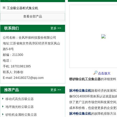
工业吸尘器柜式集尘机
查看全部产品
全风环保科技股份有限公司
联系我们
更多 >>
公司名称：全风环保科技股份有限公司
地址:江苏省南京市高淳区经济开发区凤山
路5-8号
邮编：211300
电话：
手机: 18701981385
联系人: 刘春创
点击放大
E-mail: 244180272@qq.com
喷砂除尘机工业集尘器
的详细资料
推荐产品
更多 >>
脉冲粉尘集尘机
随着经济的发展和
像ISO14000环境体系认证就
移动式高负压吸尘器
供了更广泛的市场空间和发展空间
地坪抛光粉尘吸尘器
成本和价格，也促使更多的企业更
脉冲粉尘集尘机
的故障机排除方法
砂轮机金属粉尘集尘器