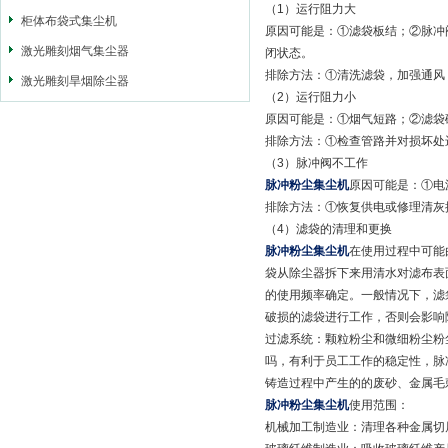
（1）运行阻力大
柜体布袋式集尘机
原因可能是：①滤袋板结；②脉冲
激光雕刻烟气集尘器
闭状态。
排除方法：①清洗滤袋，加强通风
激光雕刻旱烟除尘器
（2）运行阻力小
原因可能是：①烟气短路；②滤袋
排除方法：①检查管路并对损坏处
（3）脉冲阀不工作
脉冲粉尘集尘机
原因可能是：①电
排除方法：①恢复供电或修理清灰
（4）滤袋的清理和更换
脉冲粉尘集尘机
在使用过程中可能
袋从除尘器拆下来用清水对滤布表
的使用频率确定。一般情况下，滤
破损的滤袋进行工作，否则会影响
过滤系统：颗粒粉尘和微细粉尘粉
吗，有利于员工工作的稳定性，脉
铸造过程中产生的的废砂、金属毛
脉冲粉尘集尘机
使用范围：
机械加工制造业：清理各种金属切