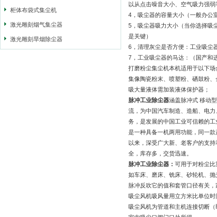
以从点击噪音大小、空气吸力强弱
柜体布袋式集尘机
4，吸尘器的容量大小（一般办公室
激光雕刻烟气集尘器
5，吸尘器吸力大小（当你选择吸
是关键）
激光雕刻旱烟除尘器
6，清理灰尘是否方便：工业吸尘
7，工业吸尘器的马达：（国产和
打磨粉尘集尘机本机适用于以下场
集像陶瓷粉末、喷塑粉、硒鼓粉、
吸大量液体需加装液体保护器；
脉冲工业除尘器
涵盖脉冲式 移动
流，为中国汽车制造、造船、电力
务，是发展的中国工业可信赖的工
是一种具备一机两用功能，同一款
以来，深受广大新、老客户的支持
全，库存多，交货迅速。
脉冲工业除尘器：
可用于对粉尘比
如车床、磨床、铣床、砂轮机、抛
脉冲反吹它的值和套管口径有关，家
吸尘风机吸风量用立方米比单位时间
吸尘风机为管道和主机连接切断（即