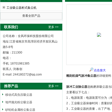
工业吸尘器柜式集尘机
查看全部产品
全风环保科技股份有限公司
联系我们
更多 >>
公司名称：全风环保科技股份有限公司
地址:江苏省南京市高淳区经济开发区凤山
路5-8号
邮编：211300
电话：
手机: 18701981385
联系人: 刘春创
点击放大
E-mail: 244180272@qq.com
雕刻机烟气脉冲集尘器
的详细资料
推荐产品
更多 >>
脉冲工业除尘器
选购磨床吸尘器当
主要看以下七点：
移动式高负压吸尘器
1，电源装置：电源装置可分为（
地坪抛光粉尘吸尘器
2，工业吸尘器保修时间：质量好
3，工业吸尘器的质量，出了产地
砂轮机金属粉尘集尘器