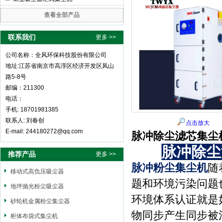
查看全部产品
全风环保科技股份有限公司
联系我们
更多 >>
公司名称：全风环保科技股份有限公司
地址:江苏省南京市高淳区经济开发区凤山
路5-8号
邮编：211300
电话：
手机: 18701981385
联系人: 刘春创
点击放大
E-mail: 244180272@qq.com
脉冲除尘滤芯集尘
脉冲除尘
推荐产品
更多 >>
脉冲粉尘集尘机
随
移动式高负压吸尘器
题和环境污染问题也
地坪抛光粉尘吸尘器
环境体系认证就是
砂轮机金属粉尘集尘器
物同步产生同步被
柜体布袋式集尘机