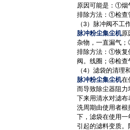
原因可能是：①烟
排除方法：①检查
（3）脉冲阀不工
脉冲粉尘集尘机
原
杂物，一直漏气；
排除方法：①恢复
阀。线圈；④检查
（4）滤袋的清理
脉冲粉尘集尘机
在
而导致除尘器阻力
下来用清水对滤布
洗周期由使用者根
下，滤袋在使用一
引起的滤料变质。