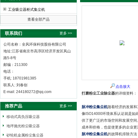
工业吸尘器柜式集尘机
查看全部产品
全风环保科技股份有限公司
联系我们
更多 >>
公司名称：全风环保科技股份有限公司
地址:江苏省南京市高淳区经济开发区凤山
路5-8号
邮编：211300
电话：
手机: 18701981385
联系人: 刘春创
点击放大
E-mail: 244180272@qq.com
打磨粉尘工业除尘器
的详细资料：
推荐产品
更多 >>
脉冲粉尘集尘机
随着经济的发展和
像ISO14000环境体系认证就
移动式高负压吸尘器
供了更广泛的市场空间和发展空间
地坪抛光粉尘吸尘器
成本和价格，也促使更多的企业更
脉冲粉尘集尘机
的故障机排除方法
砂轮机金属粉尘集尘器