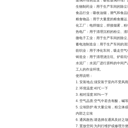
玻璃纤维制造业：吸收玻璃纤维产
生物制药业：用于生产车间的除尘
食品行业：吸收油烟，潮气和食品
粮食物品：用于大量度的粮食搬运
化工厂：电焊烟尘，焊接烟雾，粉
热电厂：用于清理沉积的粉尘、渣
微电子工业：用于生产车间的除尘
蓄电池制造业：用于生产车间的清
纺织业：用于净化车间，吸走空气
铸造业：用于清理浇注坑、炉前坑
水泥厂：水泥厂进行原料的中间产
工人的作业环境。
使用说明：
1. 安装地点:须安装于室内不受风
2. 环境温度:40℃一下
3. 相对湿度:80%一下
4. 空气品质:空气中若含有酸，
5. 尘埃防护:有大量尘埃，粉
内部之尘埃
6. 通风散热:请选择在通风良好
7. 置放空间:为列行维护或修理