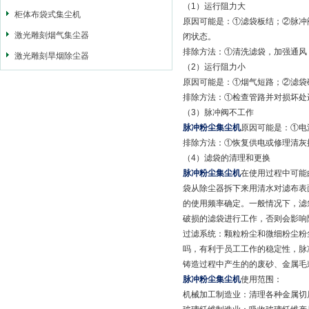
（1）运行阻力大
柜体布袋式集尘机
原因可能是：①滤袋板结；②脉冲
激光雕刻烟气集尘器
闭状态。
排除方法：①清洗滤袋，加强通风
激光雕刻旱烟除尘器
（2）运行阻力小
原因可能是：①烟气短路；②滤袋
排除方法：①检查管路并对损坏处
（3）脉冲阀不工作
脉冲粉尘集尘机
原因可能是：①电
排除方法：①恢复供电或修理清灰
（4）滤袋的清理和更换
脉冲粉尘集尘机
在使用过程中可能
袋从除尘器拆下来用清水对滤布表
的使用频率确定。一般情况下，滤
破损的滤袋进行工作，否则会影响
过滤系统：颗粒粉尘和微细粉尘粉
吗，有利于员工工作的稳定性，脉
铸造过程中产生的的废砂、金属毛
脉冲粉尘集尘机
使用范围：
机械加工制造业：清理各种金属切