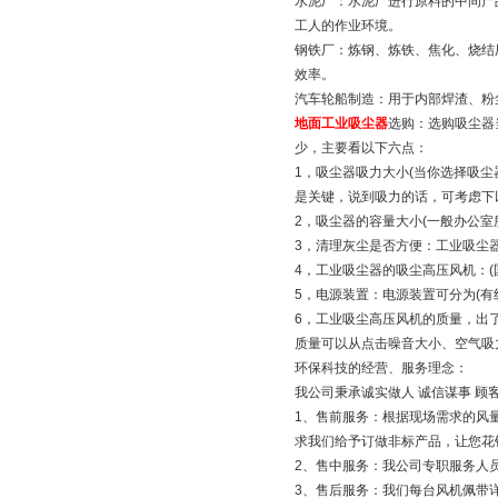
水泥厂：水泥厂进行原料的中间产
工人的作业环境。
钢铁厂：炼钢、炼铁、焦化、烧结
效率。
汽车轮船制造：用于内部焊渣、粉
地面工业吸尘器
选购：选购吸尘器
少，主要看以下六点：
1，吸尘器吸力大小(当你选择吸
是关键，说到吸力的话，可考虑下
2，吸尘器的容量大小(一般办公室所
3，清理灰尘是否方便：工业吸尘
4，工业吸尘器的吸尘高压风机：(
5，电源装置：电源装置可分为(有
6，工业吸尘高压风机的质量，出
质量可以从点击噪音大小、空气吸
环保科技的经营、服务理念：
我公司秉承诚实做人 诚信谋事 顾
1、售前服务：根据现场需求的风
求我们给予订做非标产品，让您花
2、售中服务：我公司专职服务人
3、售后服务：我们每台风机佩带