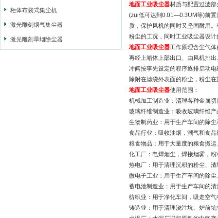
地面工业吸尘器
材质与配置过滤部
柜体布袋式集尘机
(zui低可达到0.01—0.3U
激光雕刻烟气集尘器
质，保护风机的同时又坚固耐用。
粉尘的工况，同时工业吸尘器设计
激光雕刻旱烟除尘器
地面工业吸尘器
工作原理含尘气体
再经上箱体上部出口、由风机排出
冲阀按事先设定的程序逐排启动电
除附在滤袋外表面的粉尘，粉尘在
地面工业吸尘器
使用范围：
机械加工制造业：清理各种金属切
玻璃纤维制造业：吸收玻璃纤维产
生物制药业：用于生产车间的除尘
食品行业：吸收油烟，潮气和食品
粮食物品：用于大量度的粮食搬运
化工厂：电焊烟尘，焊接烟雾，粉
热电厂：用于清理沉积的粉尘、渣
微电子工业：用于生产车间的除尘
蓄电池制造业：用于生产车间的清
纺织业：用于净化车间，吸走空气
铸造业：用于清理浇注坑、炉前坑