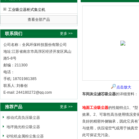
工业吸尘器柜式集尘机
查看全部产品
全风环保科技股份有限公司
联系我们
更多 >>
公司名称：全风环保科技股份有限公司
地址:江苏省南京市高淳区经济开发区凤山
路5-8号
邮编：211300
电话：
手机: 18701981385
联系人: 刘春创
点击放大
E-mail: 244180272@qq.com
车间灰尘滤芯吸尘器
的详细资料：
推荐产品
更多 >>
地面工业吸尘器
的性能特点1、*
效果。2、可靠性高当使用情况变
移动式高负压吸尘器
良好的精密外侧轴承，因此它具有
地坪抛光粉尘吸尘器
与使用，供压缩空气或用于抽真空
此可保证无污染。
砂轮机金属粉尘集尘器