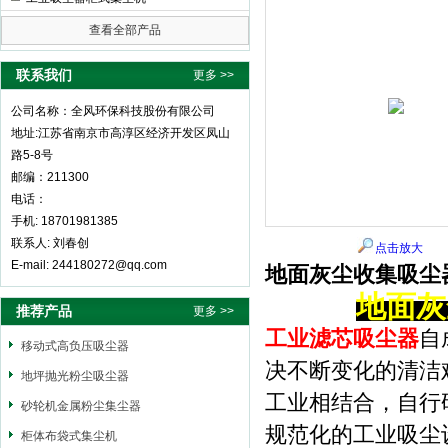
查看全部产品
全风环保科技股份有限公司
联系我们
更多 >>
公司名称：全风环保科技股份有限公司
地址:江苏省南京市高淳区经济开发区凤山
路5-8号
邮编：211300
电话：
手机: 18701981385
联系人: 刘春创
点击放大
E-mail: 244180272@qq.com
地面灰尘收集吸尘
地面灰
推荐产品
更多 >>
工业滤芯吸尘器
自
移动式高负压吸尘器
决不断变化的清洁
地坪抛光粉尘吸尘器
工业相结合，自行
砂轮机金属粉尘集尘器
规范化的工业吸尘
柜体布袋式集尘机