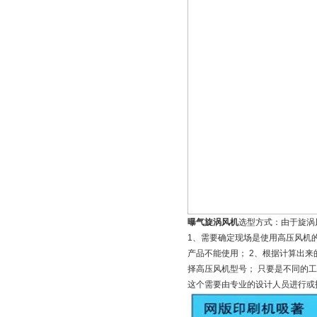
曝气旋涡风机
选型方式：由于旋涡
1、需要确定现场是使用高压风机
产品不能使用； 2、根据计算出
择高压风机型号； 只要是不同的
这个需要由专业的设计人员进行或