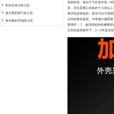
风和吹风，相当于气环真空泵一样
柜体布袋式集尘机
多，往往是离心风机的十几倍以上，
激光雕刻烟气集尘器
要求也是很低的，甚至可以不用固
运转的噪音较低，功率越大越明显，
激光雕刻旱烟除尘器
要维护； 7、旋涡风机的机械磨
正常的使用条件下，3～5年是没有