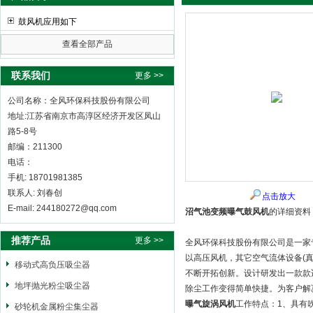
鼓风机应用如下
查看全部产品
全风环保科技股份有限公司
联系我们
更多 >>
公司名称：全风环保科技股份有限公司
地址:江苏省南京市高淳区经济开发区凤山
路5-8号
邮编：211300
电话：
手机: 18701981385
联系人: 刘春创
点击放大
E-mail: 244180272@qq.com
沼气池变频曝气鼓风机
的详细资料
推荐产品
更多 >>
全风环保科技股份有限公司是一家
以高压风机，其它空气流体设备(
移动式高负压吸尘器
不断开拓创新。设计研发出一款款
地坪抛光粉尘吸尘器
除尘工作变得简单快捷。为客户解
曝气旋涡风机
工作特点：1、具有
砂轮机金属粉尘集尘器