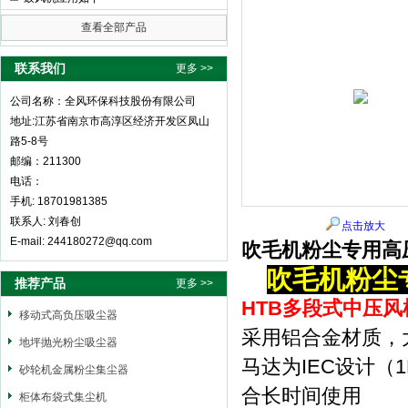
查看全部产品
全风环保科技股份有限公司
联系我们
更多 >>
公司名称：全风环保科技股份有限公司
地址:江苏省南京市高淳区经济开发区凤山
路5-8号
邮编：211300
电话：
手机: 18701981385
联系人: 刘春创
点击放大
E-mail: 244180272@qq.com
吹毛机粉尘专用高
吹毛机粉尘
推荐产品
更多 >>
HTB多段式中压风
移动式高负压吸尘器
采用铝合金材质，
地坪抛光粉尘吸尘器
马达为IEC设计（
砂轮机金属粉尘集尘器
合长时间使用
柜体布袋式集尘机