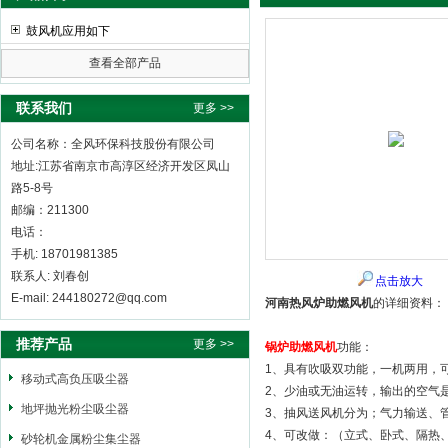
鼓风机应用如下
查看全部产品
全风环保科技股份有限公司
联系我们
更多 >>
公司名称：全风环保科技股份有限公司
地址:江苏省南京市高淳区经济开发区凤山
路5-8号
邮编：211300
电话：
手机: 18701981385
联系人: 刘春创
点击放大
E-mail: 244180272@qq.com
河南热风炉助燃风机
的详细资料：
推荐产品
更多 >>
锅炉助燃风机
功能：
1、具有吹吸双功能，一机两用，
移动式高负压吸尘器
2、少油或无油运转，输出的
地坪抛光粉尘吸尘器
3、抽风送风机分为；气力输送、
4、可改做：（立式、卧式、隔热
砂轮机金属粉尘集尘器