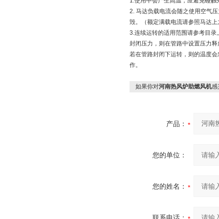
1.使用中会产生高温，应避免碰触
2. 马达负载电流会随之使用空气
毁。（额定满载电流请参照马达上
3.连续运转的适用范围请参考目
封闭压力，则在管路中设置压力释
若在管路封闭下运转，则的温度会
作。
如果你对
河南热风炉助燃风机
感
产品：
您的单位：
您的姓名：
联系电话：