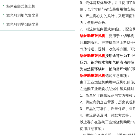
5、壳体是整体压铸，并且使用了
柜体布袋式集尘机
便，也非常的节省安装费用和安装
激光雕刻烟气集尘器
6、产生离心力的风叶，采用两面
力，使用寿命长。
激光雕刻旱烟除尘器
7、引流侧板内置式侧吸口，配合
锅炉助燃鼓风机
主要用于：切纸机
照相制版机、注塑机自动上料烘干
气体传送、送料、收集等方面。可
锅炉助燃鼓风机
按用途可分为工业
压力、锅炉按水和烟气的流动路径
为自然循环锅炉、辅助循环锅炉(
锅炉助燃鼓风机
选购注意事项：
由于工业燃烧机助燃中压风机的使
在选购工业燃烧机助燃中压风机时
1、简单的了解供应商的实力规模
2、供应商的企业背景，历史表现
3、产品的可靠性、质量保证、售后
4、物流是否及时、付款方式等；
以上客户在选购工业燃烧机助燃中
使用注意事项：