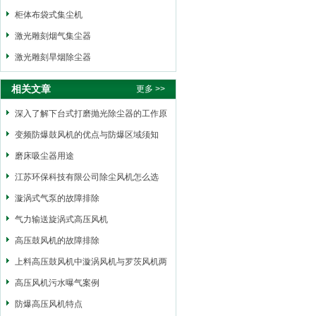
柜体布袋式集尘机
激光雕刻烟气集尘器
激光雕刻旱烟除尘器
相关文章
更多 >>
深入了解下台式打磨抛光除尘器的工作原
理
变频防爆鼓风机的优点与防爆区域须知
磨床吸尘器用途
江苏环保科技有限公司除尘风机怎么选
型？
漩涡式气泵的故障排除
气力输送旋涡式高压风机
高压鼓风机的故障排除
上料高压鼓风机中漩涡风机与罗茨风机两
者之间的区别
高压风机污水曝气案例
防爆高压风机特点