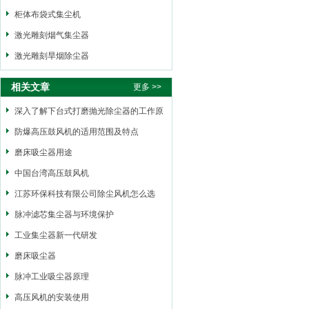
柜体布袋式集尘机
激光雕刻烟气集尘器
激光雕刻旱烟除尘器
相关文章
更多 >>
深入了解下台式打磨抛光除尘器的工作原
理
防爆高压鼓风机的适用范围及特点
磨床吸尘器用途
中国台湾高压鼓风机
江苏环保科技有限公司除尘风机怎么选
型？
脉冲滤芯集尘器与环境保护
工业集尘器新一代研发
磨床吸尘器
脉冲工业吸尘器原理
高压风机的安装使用