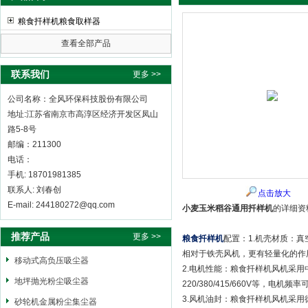
粮食扦样机粮食取样器
查看全部产品
全风环保科技股份有限公司
联系我们
更多 >>
公司名称：全风环保科技股份有限公司
地址:江苏省南京市高淳区经济开发区凤山
路5-8号
邮编：211300
电话：
手机: 18701981385
联系人: 刘春创
点击放大
E-mail: 244180272@qq.com
小麦玉米稻谷通用扦样机
的详细资
推荐产品
更多 >>
粮食扦样机
配置：1.机壳材质：
相对于铁壳风机，更有轻量化的作
移动式高负压吸尘器
2.电机性能：粮食扦样机风机采用
地坪抛光粉尘吸尘器
220/380/415/660V等，
3.风机油封：粮食扦样机风机采用德
砂轮机金属粉尘集尘器