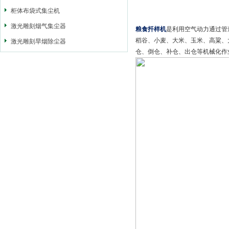
柜体布袋式集尘机
激光雕刻烟气集尘器
粮食扦样机
是利用空气动力通过管
稻谷、小麦、大米、玉米、高粱、
激光雕刻旱烟除尘器
仓、倒仓、补仓、出仓等机械化作