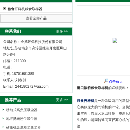
粮食扦样机粮食取样器
查看全部产品
全风环保科技股份有限公司
联系我们
更多 >>
公司名称：全风环保科技股份有限公司
地址:江苏省南京市高淳区经济开发区凤山
路5-8号
邮编：211300
电话：
手机: 18701981385
联系人: 刘春创
点击放大
E-mail: 244180272@qq.com
港口散粮粮食取样机
的详细资料：
推荐产品
更多 >>
粮食扦样机
是一种吹吸两用的新型
它类似庞大的气输机的叶轮。当旋
移动式高负压吸尘器
形空腔，然后又返回叶轮，重新从
地坪抛光粉尘吸尘器
生的压力是同转速同直径离心机的
油
砂轮机金属粉尘集尘器