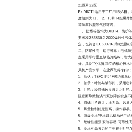
21区和22区
Ex-DIICT4适用于工厂用II类A
度组别为T1、T2、T3和T4组爆炸
等防腐蚀型等气候环境。
一、 防爆等级均为DIIBT4、防护
要求和GB3836.2-2000爆炸
定，也符合IEC60079-1和欧洲
二、防爆性高，运行可靠：电机防
座采用平行垂直散热片结构，增大
好。具备*的优势,独立的核心技术
风机产品水平；在业界取得*好评
1、马达：TEFC IP54F级绝缘
2、轴承：叶轮与轴部间，采用密
3、叶轮：经特殊改良设计之叶轮
阻塞而导致旋涡气泵故障的缺点不
4、特殊叶片设计，压力高、风量
5、风量控制稳定性高，操作容易
6、防爆高压/中压鼓风机系列产品
7、绝缘性能强,安装容易, 可靠性高
8、高压和高吸力的产生在于叶轮