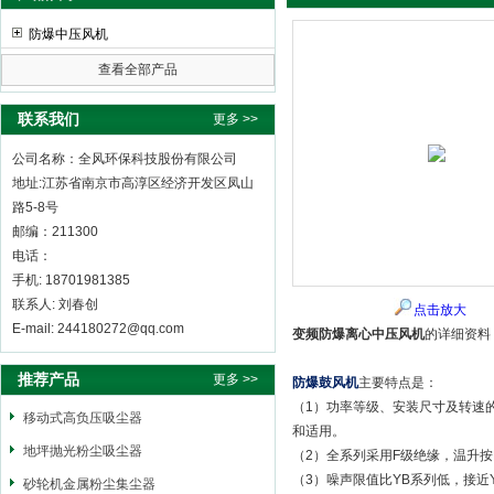
防爆中压风机
查看全部产品
全风环保科技股份有限公司
联系我们
更多 >>
公司名称：全风环保科技股份有限公司
地址:江苏省南京市高淳区经济开发区凤山
路5-8号
邮编：211300
电话：
手机: 18701981385
联系人: 刘春创
点击放大
E-mail: 244180272@qq.com
变频防爆离心中压风机
的详细资料
推荐产品
更多 >>
防爆鼓风机
主要特点是：
（1）功率等级、安装尺寸及转速的
移动式高负压吸尘器
和适用。
地坪抛光粉尘吸尘器
（2）全系列采用F级绝缘，温升按
（3）噪声限值比YB系列低，接近
砂轮机金属粉尘集尘器