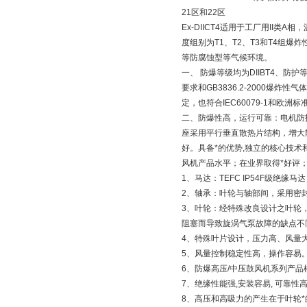
21区和22区
Ex-DIICT4适用于工厂用II类A
度组别为T1、T2、T3和T4组爆炸
等防腐蚀型等气候环境。
一、 防爆等级均为DIIBT4、防护
要求和GB3836.2-2000爆炸
定，也符合IEC60079-1和欧洲
二、防爆性高，运行可靠：电机防
座采用平行垂直散热片结构，增大
好。具备*的优势,独立的核心技术
风机产品水平；在业界取得*好评
1、马达：TEFC IP54F级绝缘
2、轴承：叶轮与轴部间，采用密
3、叶轮：经特殊改良设计之叶轮
阻塞而导致旋涡气泵故障的缺点不
4、特殊叶片设计，压力高、风量
5、风量控制稳定性高，操作容易
6、防爆高压/中压鼓风机系列产品
7、绝缘性能强,安装容易, 可靠性高
8、高压和高吸力的产生在于叶轮