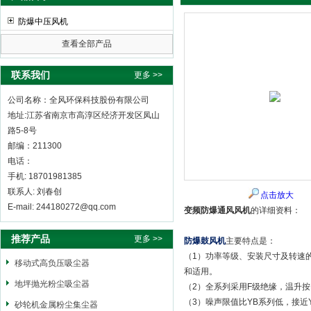
防爆中压风机
查看全部产品
全风环保科技股份有限公司
联系我们
更多 >>
公司名称：全风环保科技股份有限公司
地址:江苏省南京市高淳区经济开发区凤山
路5-8号
邮编：211300
电话：
手机: 18701981385
联系人: 刘春创
点击放大
E-mail: 244180272@qq.com
变频防爆通风风机
的详细资料：
推荐产品
更多 >>
防爆鼓风机
主要特点是：
（1）功率等级、安装尺寸及转速的
移动式高负压吸尘器
和适用。
地坪抛光粉尘吸尘器
（2）全系列采用F级绝缘，温升按
（3）噪声限值比YB系列低，接近
砂轮机金属粉尘集尘器