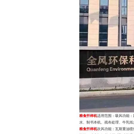
粮食扦样机
适用范围：吸风功能：
水、制书本机、残布处理、牛乳纸
粮食扦样机
吹风功能：瓦斯重油喷