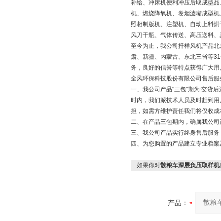
补给、冲床机便利冲压后取成型品
机、燃烧降氧机、卷烟滤嘴成型机
照相制版机、注塑机、自动上料烘
风刀干瓶、气体传送、高压送料、
至今为止，我公司扦样风机产品北
肃、新疆、内蒙古、东北三省等3
务，良好的信誉等特点获得广大用
全风环保科技股份有限公司售后服
一、我公司产品"三包"期为:交
时内，我们派技术人员及时赶到用
担，如需方维护责任我们将仅收成
二、在产品三包期内，确属我公司
三、我公司产品实行终身售后服务
四、为您购置的产品建立专业档案
如果你对
散粮车深层负压取样机
产品：