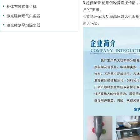
3.超低噪音:使用低噪音直接传
柜体布袋式集尘机
户的*要求。
激光雕刻烟气集尘器
4.节能环保:大功率高压鼓风机采
油无污染.
激光雕刻旱烟除尘器