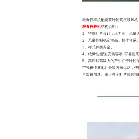
粮食扦样机配套双叶轮高压鼓风机
粮食扦样机
结构说明：
1、特殊叶片设计，压力高、风量
2、风量控制稳定性高，操作容易
3、样式种类齐全。
4、绝缘性能强,安装容易, 可靠性高
5、高压和高吸力的产生在于叶轮
空气被快速地往外缘方向运动，传
再次被加速。由于多个叶片传转输