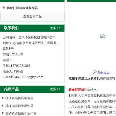
粮食扦样机粮食取样器
查看全部产品
全风环保科技股份有限公司
联系我们
更多 >>
公司名称：全风环保科技股份有限公司
地址:江苏省南京市高淳区经济开发区凤山
路5-8号
邮编：211300
电话：
手机: 18701981385
联系人: 刘春创
点击放大
E-mail: 244180272@qq.com
散粮车深层负压取样机
的详细资料
推荐产品
更多 >>
粮食扦样机
性能特点：
1.性能:大功率高压鼓风机采用中
移动式高负压吸尘器
温还是低温条件，无论是热带雨林
地坪抛光粉尘吸尘器
2.压力稳定:优异的运转平衡性
理、电镀处理实例应用证明，搅拌
砂轮机金属粉尘集尘器