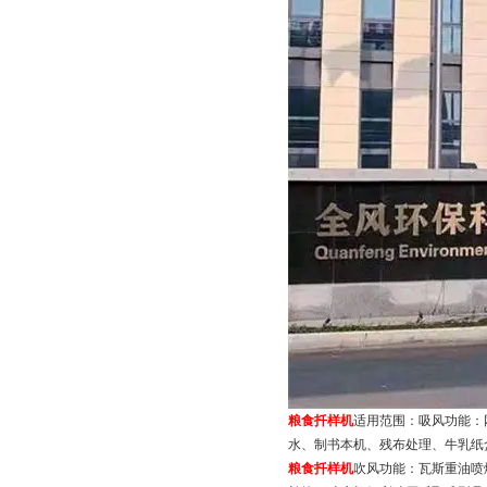
粮食扦样机
适用范围：吸风功能：
水、制书本机、残布处理、牛乳纸
粮食扦样机
吹风功能：瓦斯重油喷