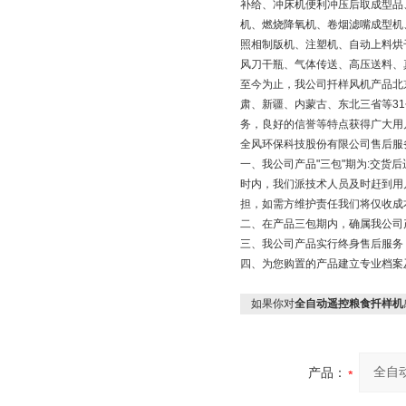
补给、冲床机便利冲压后取成型品
机、燃烧降氧机、卷烟滤嘴成型机
照相制版机、注塑机、自动上料烘
风刀干瓶、气体传送、高压送料、
至今为止，我公司扦样风机产品北
肃、新疆、内蒙古、东北三省等3
务，良好的信誉等特点获得广大用
全风环保科技股份有限公司售后服
一、我公司产品"三包"期为:交
时内，我们派技术人员及时赶到用
担，如需方维护责任我们将仅收成
二、在产品三包期内，确属我公司
三、我公司产品实行终身售后服务
四、为您购置的产品建立专业档案
如果你对
全自动遥控粮食扦样机
产品：