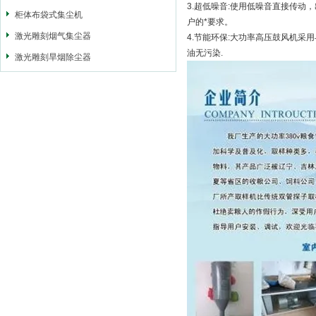
3.超低噪音:使用低噪音直接传
柜体布袋式集尘机
户的*要求。
激光雕刻烟气集尘器
4.节能环保:大功率高压鼓风机采
油无污染.
激光雕刻旱烟除尘器