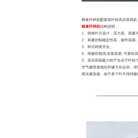
粮食扦样机配套双叶轮高压鼓风机
粮食扦样机
结构说明：
1、特殊叶片设计，压力高、风量
2、风量控制稳定性高，操作容易
3、样式种类齐全。
4、绝缘性能强,安装容易, 可靠性高
5、高压和高吸力的产生在于叶轮
空气被快速地往外缘方向运动，传
再次被加速。由于多个叶片传转输