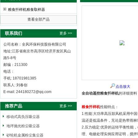
粮食扦样机粮食取样器
查看全部产品
全风环保科技股份有限公司
联系我们
更多 >>
公司名称：全风环保科技股份有限公司
地址:江苏省南京市高淳区经济开发区凤山
路5-8号
邮编：211300
电话：
手机: 18701981385
联系人: 刘春创
点击放大
E-mail: 244180272@qq.com
全自动遥控粮食扦样机
的详细资料
推荐产品
更多 >>
粮食扦样机
性能特点：
1.性能:大功率高压鼓风机采用中
移动式高负压吸尘器
温还是低温条件，无论是热带雨林
地坪抛光粉尘吸尘器
2.压力稳定:优异的运转平衡性
理、电镀处理实例应用证明，搅拌
砂轮机金属粉尘集尘器