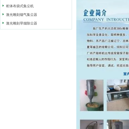
柜体布袋式集尘机
激光雕刻烟气集尘器
激光雕刻旱烟除尘器