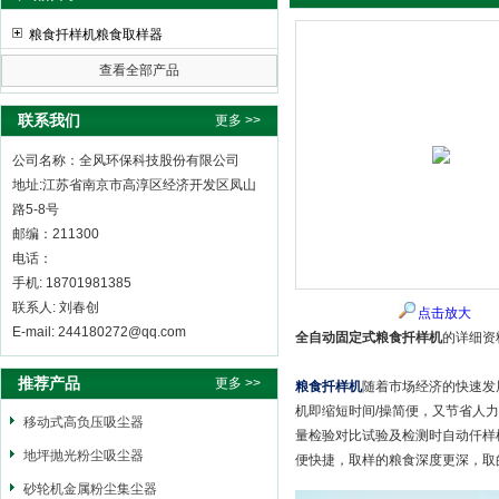
粮食扦样机粮食取样器
查看全部产品
全风环保科技股份有限公司
联系我们
更多 >>
公司名称：全风环保科技股份有限公司
地址:江苏省南京市高淳区经济开发区凤山
路5-8号
邮编：211300
电话：
手机: 18701981385
联系人: 刘春创
点击放大
E-mail: 244180272@qq.com
全自动固定式粮食扦样机
的详细资
推荐产品
更多 >>
粮食扦样机
随着市场经济的快速发
机即缩短时间/操简便，又节省人
移动式高负压吸尘器
量检验对比试验及检测时自动仟样
地坪抛光粉尘吸尘器
便快捷，取样的粮食深度更深，取
砂轮机金属粉尘集尘器