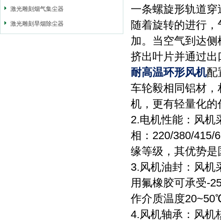
一条螺旋形轨道穿
激光雕刻烟气集尘器
随着旋转的进行，
激光雕刻旱烟除尘器
加。当空气到达侧
挤出叶片并通过出
耐高温环形风机
配
车轮毅相同铝材，
机，更有轻量化的
2.电机性能：风
相：220/380/4
缘等级，其优势是
3.风机油封：风机
用氟橡胶可承受-2
作介质温度20~5
4.风机轴承：风机