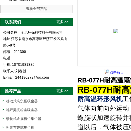
查看全部产品
全风环保科技股份有限公司
联系我们
更多 >>
公司名称：全风环保科技股份有限公司
地址:江苏省南京市高淳区经济开发区凤山
路5-8号
邮编：211300
电话：
手机: 18701981385
联系人: 刘春创
点击放大
E-mail: 244180272@qq.com
RB-077H耐高温
RB-077H
推荐产品
更多 >>
耐高温环形风机
工
移动式高负压吸尘器
气体向前向外运动
地坪抛光粉尘吸尘器
螺旋状加速旋转并
砂轮机金属粉尘集尘器
道以后，气体被压
柜体布袋式集尘机