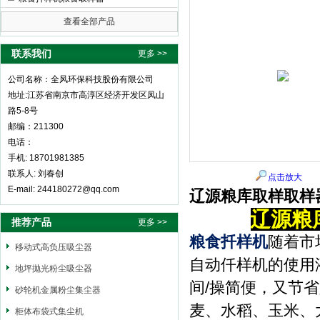
查看全部产品
全风环保科技股份有限公司
联系我们
更多 >>
公司名称：全风环保科技股份有限公司
地址:江苏省南京市高淳区经济开发区凤山
路5-8号
邮编：211300
电话：
手机: 18701981385
联系人: 刘春创
点击放大
E-mail: 244180272@qq.com
辽源粮库取样取样
辽源粮
推荐产品
更多 >>
粮食扦样机
随着市
移动式高负压吸尘器
自动仟样机的使用
地坪抛光粉尘吸尘器
间/操简便，又节
砂轮机金属粉尘集尘器
麦、水稻、玉米、
柜体布袋式集尘机