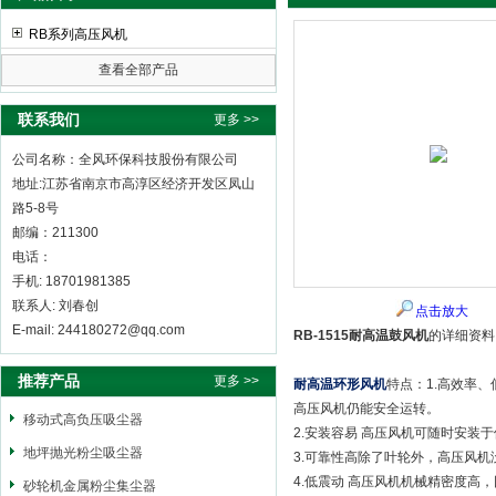
RB系列高压风机
查看全部产品
全风环保科技股份有限公司
联系我们
更多 >>
公司名称：全风环保科技股份有限公司
地址:江苏省南京市高淳区经济开发区凤山
路5-8号
邮编：211300
电话：
手机: 18701981385
联系人: 刘春创
点击放大
E-mail: 244180272@qq.com
RB-1515耐高温鼓风机
的详细资料
推荐产品
更多 >>
耐高温环形风机
特点：1.高效率
高压风机仍能安全运转。
移动式高负压吸尘器
2.安装容易 高压风机可随时安
地坪抛光粉尘吸尘器
3.可靠性高除了叶轮外，高压风
4.低震动 高压风机机械精密度
砂轮机金属粉尘集尘器