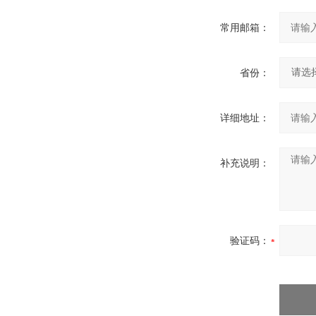
常用邮箱：
省份：
详细地址：
补充说明：
验证码：