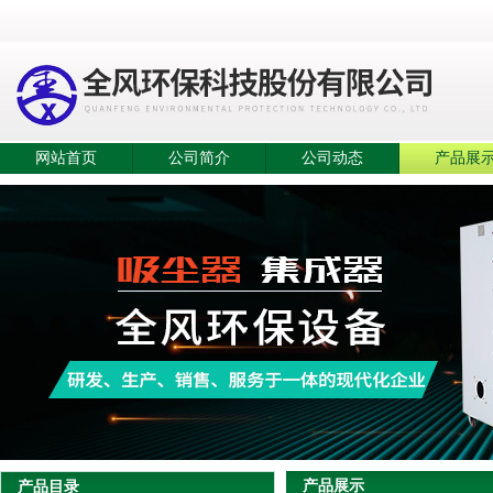
网站首页
公司简介
公司动态
产品展
产品展示
产品目录