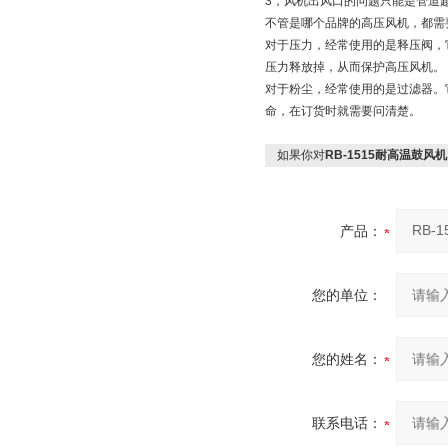
3，风机出风口的问题只能是管道
不管是哪个品牌的高压风机，都需
对于压力，经常使用的是释压阀，
压力释放掉，从而保护高压风机。
对于粉尘，经常使用的是过滤器。
命，在订货时就需要问清楚。
如果你对
RB-1515耐高温鼓风机
产品：
您的单位：
您的姓名：
联系电话：