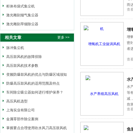
而
柜体布袋式集尘机
查
激光雕刻烟气集尘器
激光雕刻旱烟除尘器
增
增
相关文章
更多 >>
密
脉冲集尘机
者
高压鼓风机的故障排除
查
高压鼓风机技术参数
变频防爆鼓风机的优点与防爆区域须知
水
防爆高压鼓风机的适用范围及特点
水
车间除尘吸尘器如何进行维护保养？
等
减
高压风机选型
危
查
上海实业有限公司
金属零部件除尘案例
掌握要点合理使用吹水风刀高压鼓风机
鱼