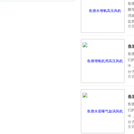
鱼
菌
消
盐
查
鱼
鱼
们
中
分
查
鱼
鱼
们
中
分
查