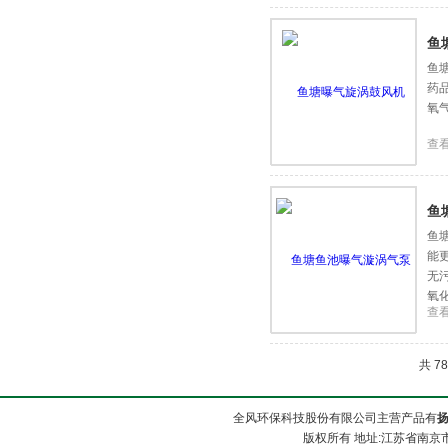
鱼
鱼
药
氧
查
鱼
鱼
能
无
氧
查
状
共 7
全风环保科技股份有限公司主营产品有
版权所有 地址:江苏省南京市