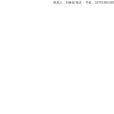
联系人：刘春创 电话： 手机：1870198138