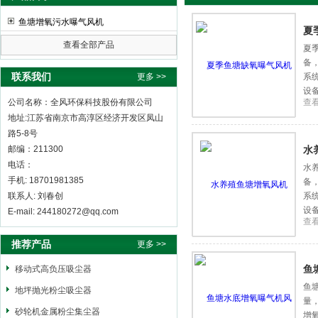
鱼塘增氧污水曝气风机
夏
查看全部产品
夏
备
全风环保科技股份有限公司
联系我们
更多 >>
系
设
公司名称：全风环保科技股份有限公司
查
促
地址:江苏省南京市高淳区经济开发区凤山
路5-8号
邮编：211300
水
电话：
水
手机: 18701981385
备
联系人: 刘春创
系
设
E-mail: 244180272@qq.com
查
促
推荐产品
更多 >>
鱼
移动式高负压吸尘器
鱼
地坪抛光粉尘吸尘器
量
砂轮机金属粉尘集尘器
增