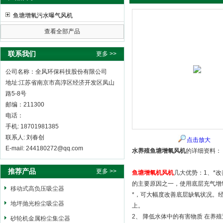
鱼塘增氧污水曝气风机
查看全部产品
全风环保科技股份有限公司
联系我们
更多 >>
公司名称：全风环保科技股份有限公司
地址:江苏省南京市高淳区经济开发区凤山
路5-8号
邮编：211300
电话：
手机: 18701981385
联系人: 刘春创
点击放大
E-mail: 244180272@qq.com
水养殖鱼塘增氧风机
的详细资料：
推荐产品
更多 >>
鱼塘增氧机风机
几大优势：1、*
的主要原因之一，使用底层充气增
移动式高负压吸尘器
*，可大幅度改善底层缺氧状况。
地坪抛光粉尘吸尘器
上。
2、 降低水体中的有害物质 在
砂轮机金属粉尘集尘器