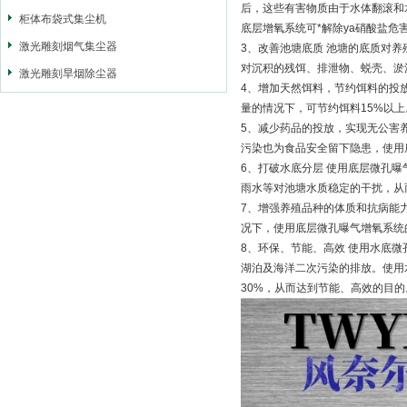
后，这些有害物质由于水体翻滚和
柜体布袋式集尘机
底层增氧系统可*解除ya硝酸盐危
激光雕刻烟气集尘器
3、改善池塘底质 池塘的底质对
对沉积的残饵、排泄物、蜕壳、淤
激光雕刻旱烟除尘器
4、增加天然饵料，节约饵料的投
量的情况下，可节约饵料15%以上
5、减少药品的投放，实现无公害
污染也为食品安全留下隐患，使用
6、打破水底分层 使用底层微孔
雨水等对池塘水质稳定的干扰，从
7、增强养殖品种的体质和抗病能
况下，使用底层微孔曝气增氧系统
8、环保、节能、高效 使用水底
湖泊及海洋二次污染的排放。使用
30%，从而达到节能、高效的目