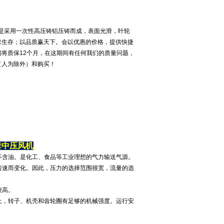
机是采用一次性高压铸铝压铸而成，表面光滑，叶轮
求生存；以品质赢天下。会以优惠的价格，提供快捷
将质保12个月，在这期间有任何我们的质量问题，
（人为除外）和购买！
套中压风机
不含油。是化工、食品等工业理想的气力输送气源。
转速而变化。因此，压力的选择范围很宽，流量的选
较高。
上，转子、机壳和齿轮圈有足够的机械强度。运行安