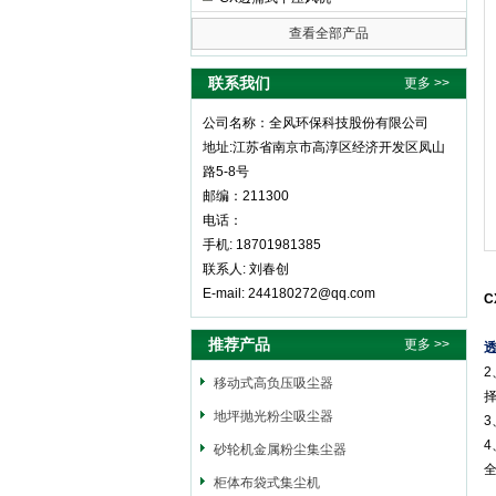
查看全部产品
全风环保科技股份有限公司
联系我们
更多 >>
公司名称：全风环保科技股份有限公司
地址:江苏省南京市高淳区经济开发区凤山
路5-8号
邮编：211300
电话：
手机: 18701981385
联系人: 刘春创
E-mail: 244180272@qq.com
推荐产品
更多 >>
移动式高负压吸尘器
地坪抛光粉尘吸尘器
砂轮机金属粉尘集尘器
柜体布袋式集尘机