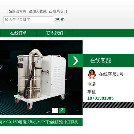
返回首页
加入收藏
联系我们
在线订单
联系我们
在线客服
在线客服1号
电话
手机
18701981385
1
2
机
>
CX-150透蒲式风机
> CX干燥机配套中压风机