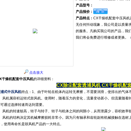
产品型号：
产品报价：
产品特点：
CX干燥机配套中压风
无任何抖动现象，我公司是以质量
的服务。凡购买我公司的产品，我们
我们将会免费进行维修或者更换。
点击放大
CX干燥机配套中压风机
的详细资料：
CX除尘配套透浦风机
CX干燥机配
透浦式中压风机
特点：1、由于叶轮在机体内运转无摩擦，不需要润滑，使排出的气体
2、风机属容积运转式鼓风机。使用时，随着压力的变化，流量变动甚小。但流量随着
择可通过选择转速而达到需要。
3、风机的转速较高，转子与转子、转子与机体之间的间隙小，从而泄露少，容积效率
4、风机的结构决定其机械摩擦损耗非常小。因为只有轴承和齿轮副有机械接触在选材
全，使用寿命长是鼓风机产品的一大特点。