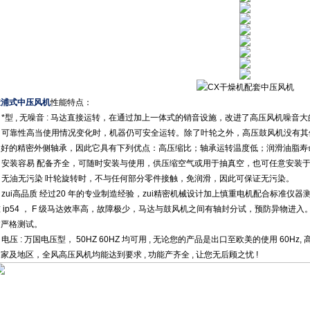
透浦式中压风机
性能特点：
. *型 , 无噪音 : 马达直接运转，在通过加上一体式的销音设施，改进了高压风机噪音大
2. 可靠性高当使用情况变化时，机器仍可安全运转。除了叶轮之外，高压鼓风机没有
良好的精密外侧轴承，因此它具有下列优点：高压缩比；轴承运转温度低；润滑油脂寿
3. 安装容易 配备齐全，可随时安装与使用，供压缩空气或用于抽真空，也可任意安装
4. 无油无污染 叶轮旋转时，不与任何部分零件接触，免润滑，因此可保证无污染。
. zui高品质 经过20 年的专业制造经验，zui精密机械设计加上慎重电机配合标准仪
准 ip54 ， F 级马达效率高，故障极少，马达与鼓风机之间有轴封分试，预防异物
过严格测试。
. 电压 : 万国电压型， 50HZ 60HZ 均可用 , 无论您的产品是出口至欧美的使用 60Hz,
家及地区，全风高压风机均能达到要求 , 功能产齐全 , 让您无后顾之忧 !