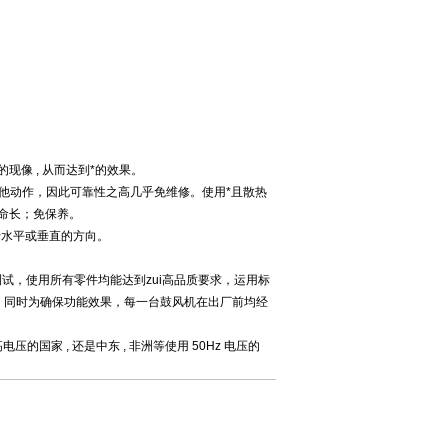
的现像 , 从而达到*的效果。
其他动作，因此可靠性之高几乎免维修。使用*且散热
命长；免保养。
于水平或垂直的方向。
器测试，使用所有零件均能达到zui高品质要求，运用标
进入。同时为确保功能效果，每一台鼓风机在出厂前均经
 高电压的国家 , 还是中东 , 非洲等使用 50Hz 电压的