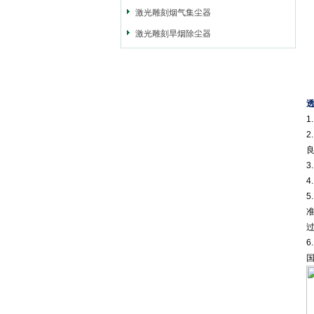
激光雕刻烟气集尘器
激光雕刻旱烟除尘器
1
5
6
国