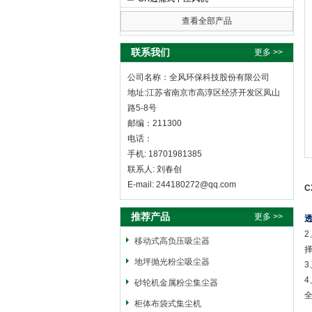
查看全部产品
全风环保科技股份有限公司
联系我们
更多 >>
公司名称：全风环保科技股份有限公司
地址:江苏省南京市高淳区经济开发区凤山
路5-8号
邮编：211300
电话：
手机: 18701981385
联系人: 刘春创
E-mail: 244180272@qq.com
推荐产品
更多 >>
移动式高负压吸尘器
地坪抛光粉尘吸尘器
砂轮机金属粉尘集尘器
柜体布袋式集尘机