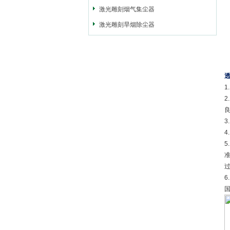
激光雕刻烟气集尘器
激光雕刻旱烟除尘器
1
5
6
国