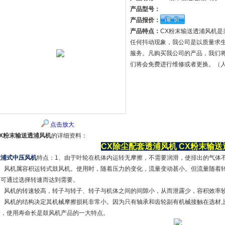
产品型号：
产品报价：
产品特点：
CX粉末输送透浦风机
任何抖动现象，我公司是以质量求
服务。凡购买我公司的产品，我们将
们将会免费进行维修或者更换。（
点击放大
CX粉末输送透浦风机
的详细资料：
CX除尘配套透浦风机
CX粉末输送
透浦式中压风机
特点：1、由于叶轮在机体内运转无摩擦，不需要润滑，使排出的气体
2、风机属容积运转式鼓风机。使用时，随着压力的变化，流量变动甚小。但流量随着
择可通过选择转速而达到需要。
3、风机的转速较高，转子与转子、转子与机体之间的间隙小，从而泄露少，容积效率
4、风机的结构决定其机械摩擦损耗非常小。因为只有轴承和齿轮副有机械接触在选材
全，使用寿命长是鼓风机产品的一大特点。