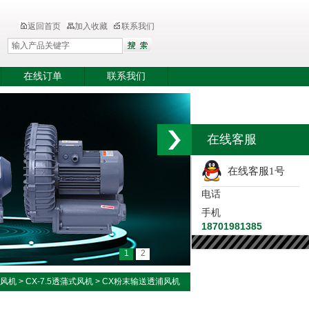
返回首页
加入收藏
联系我们
在线订单
联系我们
在线客服
在线客服1号
电话
手机
18701981385
1
2
压风机
>
CX-7.5透蒲式风机
> CX粉末输送透浦风机