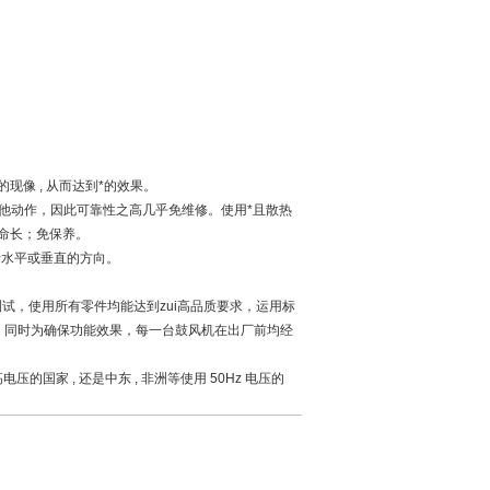
的现像 , 从而达到*的效果。
其他动作，因此可靠性之高几乎免维修。使用*且散热
命长；免保养。
于水平或垂直的方向。
器测试，使用所有零件均能达到zui高品质要求，运用标
进入。同时为确保功能效果，每一台鼓风机在出厂前均经
 高电压的国家 , 还是中东 , 非洲等使用 50Hz 电压的