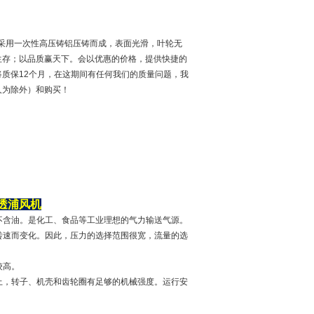
是采用一次性高压铸铝压铸而成，表面光滑，叶轮无
生存；以品质赢天下。会以优惠的价格，提供快捷的
质保12个月，在这期间有任何我们的质量问题，我
人为除外）和购买！
透浦风机
不含油。是化工、食品等工业理想的气力输送气源。
转速而变化。因此，压力的选择范围很宽，流量的选
较高。
上，转子、机壳和齿轮圈有足够的机械强度。运行安