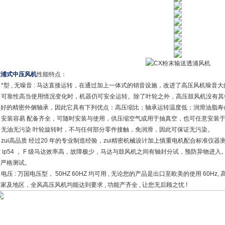
透浦式中压风机
性能特点：
. *型 , 无噪音 : 马达直接运转，在通过加上一体式的销音设施，改进了高压风机噪音大
2. 可靠性高当使用情况变化时，机器仍可安全运转。除了叶轮之外，高压鼓风机没有
良好的精密外侧轴承，因此它具有下列优点：高压缩比；轴承运转温度低；润滑油脂寿
3. 安装容易 配备齐全，可随时安装与使用，供压缩空气或用于抽真空，也可任意安装
4. 无油无污染 叶轮旋转时，不与任何部分零件接触，免润滑，因此可保证无污染。
. zui高品质 经过20 年的专业制造经验，zui精密机械设计加上慎重电机配合标准仪
准 ip54 ， F 级马达效率高，故障极少，马达与鼓风机之间有轴封分试，预防异物
过严格测试。
. 电压 : 万国电压型， 50HZ 60HZ 均可用 , 无论您的产品是出口至欧美的使用 60Hz,
家及地区，全风高压风机均能达到要求 , 功能产齐全 , 让您无后顾之忧 !