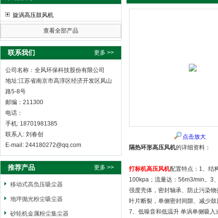
旋涡高压鼓风机
查看全部产品
全风环保科技股份有限公司
联系我们
更多 >>
公司名称：全风环保科技股份有限公司
地址:江苏省南京市高淳区经济开发区凤山
路5-8号
邮编：211300
电话：
手机: 18701981385
联系人: 刘春创
点击放大
E-mail: 244180272@qq.com
隔热环形高压风机
的详细资料：
推荐产品
更多 >>
打标机高压风机
配置特点：1、结构
100kpa；流量达：56m3/m
移动式高负压吸尘器
强度壳体，密封轴承、防止污染物
地坪抛光粉尘吸尘器
叶片断裂，单侧密封间隙、减少鼓
7、低噪音和低温升 单涡单侧吸入式
砂轮机金属粉尘集尘器