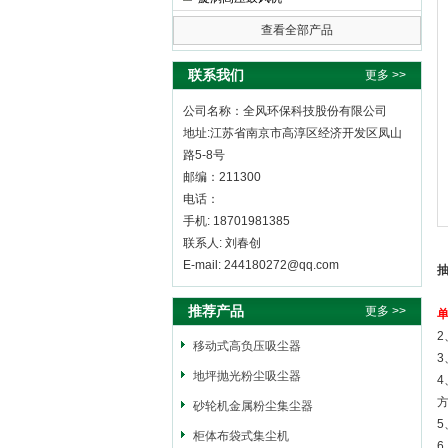
查看全部产品
全风环保科技股份有限公司
联系我们
更多 >>
公司名称：全风环保科技股份有限公司
地址:江苏省南京市高淳区经济开发区凤山
路5-8号
邮编：211300
电话：
手机: 18701981385
联系人: 刘春创
E-mail: 244180272@qq.com
推荐产品
更多 >>
移动式高负压吸尘器
地坪抛光粉尘吸尘器
砂轮机金属粉尘集尘器
柜体布袋式集尘机