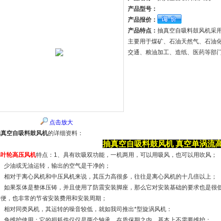
产品型号：
产品报价：
产品特点：
抽真空自吸料鼓风机采用的
主要用于煤矿、石油天然气、石油
交通、粮油加工、造纸、医药等部
点击放大
抽真空自吸料鼓风机
的详细资料：
抽真空自吸料鼓风机
真空
单涡流
单叶轮高压风机
特点：1、具有吹吸双功能，一机两用，可以用吸风，也可以用吹风；
2、少油或无油运转，输出的空气是干净的；
3、相对于离心风机和中压风机来说，其压力高很多，往往是离心风机的十几倍以上；
4、如果泵体是整体压铸，并且使用了防震安装脚座，那么它对安装基础的要求也是很
方便，也非常的节省安装费用和安装周期；
5、相对同类风机，其运转的噪音较低，就如我司推出*型旋涡风机：
6、免维护使用；它的损耗件仅仅是两个轴承，在质保期之内，基本上不需要维护；