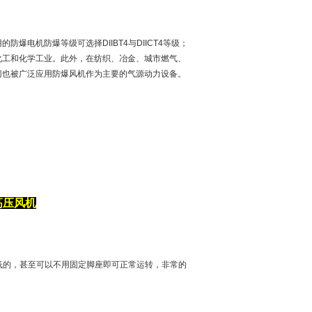
防爆电机防爆等级可选择DIIBT4与DIICT4等级；
化工和化学工业。此外，在纺织、冶金、城市燃气、
门也被广泛应用防爆风机作为主要的气源动力设备。
高压风机
低的，甚至可以不用固定脚座即可正常运转，非常的