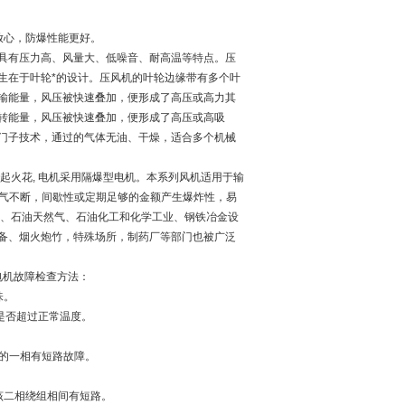
放心，防爆性能更好。
具有压力高、风量大、低噪音、耐高温等特点。压
产生在于叶轮*的设计。压风机的叶轮边缘带有多个叶
输能量，风压被快速叠加，便形成了高压或高力其
转能量，风压被快速叠加，便形成了高压或高吸
门子技术，通过的气体无油、干燥，适合多个机械
起火花, 电机采用隔爆型电机。本系列风机适用于输
蒸气不断，间歇性或定期足够的金额产生爆炸性，易
炉、石油天然气、石油化工和化学工业、钢铁冶金设
备、烟火炮竹，特殊场所，制药厂等部门也被广泛
电机故障检查方法：
味。
是否超过正常温度。
小的一相有短路故障。
该二相绕组相间有短路。