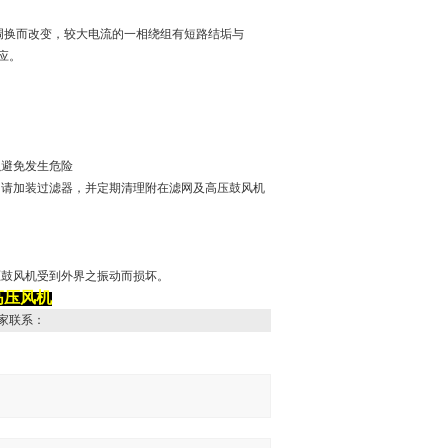
。
调换而改变，较大电流的一相绕组有短路结垢与
应。
以避免发生危险
时，请加装过滤器，并定期清理附在滤网及高压鼓风机
压鼓风机受到外界之振动而损坏。
高压风机
家联系：