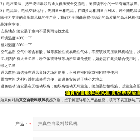
（7）电压降法。把三绕组串联后通入低压安全交流电，测得读书小的一组有短路故障
（8）电流法。电机空载运行，先测量三相电流，在调换两相测量并对比，若不随电源
排除作为专业的高压鼓风机的生产商，我们为全国商家提供稳定的高质量的高压风机供
安装注意事项：
. 安装地点:须安装于室内不受风雨侵扰之处
. 环境温度:40℃一下
. 相对湿度:80%一下
4. 空气品质:空气中若含有酸，碱等腐蚀性或易燃性气体，不应该以高压鼓风机输送，
5. 尘埃防护:有大量尘埃，粉立体或纤维等场所应避免使用，如必需在此类场合使用
内部之尘埃
6. 通风散热:请选择在通风良好之场所使用，不可在密闭室或密闭箱中使用
. 置放空间:为列行维护或修理方便，请避免安装过于狭小之地点
8. 避免振动:请安装在无振动场所；如场所振动无可避免，须加装防振措施，以避免高
抽真空自吸料鼓风机
真空
单涡流
如果你对
抽真空自吸料鼓风机
感兴趣，想了解更详细的产品信息，填写下表直接与厂
产品：