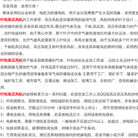
7、安装简易，使用方便！
8、整体采用铝合金材质，电机为防爆电机，绝不会出现摩擦产生火花的现象，使用更
单叶轮高压风机
的工作原理：高压风机是吹吸两用的旋涡气泵，风机特殊的叶片设计，
风机绝缘性能强,安装容易,稳定性高,通过的气体无油、干燥,高品质。高压和高吸力的
片，当叶轮旋转时，由于离心作用，两个叶片中的空气被快速地往外缘方向运动，传转
速度得到增加。当空气被风道重新导入叶轮后，将再次被加速。由于压风机多个叶片传
力。干燥机高压风机、高压风机又称环形鼓风机，具有送风和吸风的两种功能，采用西
行业的辅助设备。
单叶轮高压风机
用于输送易燃易爆的气体。叶轮由铝合金加工而成， 以防止在运转中引
送易燃易爆无腐蚀性气体，环境温度不得超过80℃。适用于环境含有易燃易爆气体或
燃混合物产生的修理或维修服务等气体防爆输送设备 主要用于工厂、煤矿井下、隧道
备、锅炉加工房、城市煤气、交通运输、粮油加工、玻璃工业、在纺织厂、造纸机械设
应用。
单叶轮高压风机
的故障检查方法一系列问题，欢迎您加工作人员QQ或高压高压风机的
（1）外部观察法。观察接线盒、绕组端部有无烧焦，绕组过热后留下深褐色，并有臭
（2）探温检查法。空载运行20分钟（发现异常时应马上停止），用手背摸绕组各部分
（3）通电实验法。用电流表测量，若某相电流过大，说明该相有短路处。
（4）电桥检查。测量个绕组直流电阻，一般相差不应超过5%以上，如超过，则电阻
（5）短路侦察器法。被测绕组有短路，则钢片就会产生振动。
（6）万用表或兆欧表法。测任意两相绕组相间的绝缘电阻，若读书极小或为零，说明