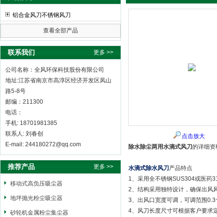
铝合金风刀不锈钢风刀
查看全部产品
全风环保科技股份有限公司
联系我们
更多 >>
公司名称：全风环保科技股份有限公司
地址:江苏省南京市高淳区经济开发区凤山
路5-8号
邮编：211300
电话：
手机: 18701981385
联系人: 刘春创
点击放大
E-mail: 244180272@qq.com
除水除尘两用水滴式风刀
的详细资
推荐产品
更多 >>
水滴式除水风刀
产品特点
1、采用全不锈钢SUS304或医药
移动式高负压吸尘器
2、结构采用独特设计，确保出风风
地坪抛光粉尘吸尘器
3、出风口宽度可调，可调范围0.3
4、风刀长度尺寸可根据客户要求
砂轮机金属粉尘集尘器