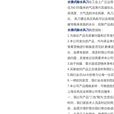
水滴式除水风刀
在工业上广泛运用
仅为0.05毫米的气流薄片高速吹
高强度、大气流的冲击风幕。风刀
出。 风刀通过高压风机可以实现
罐等瓶体表面的水分，吹除产品表
水滴式除水风刀
购货须知：
1.为保证产品无质量问题和正常使
2.本公司发出的产品，均与承运
查看货物进行检验是否完好,数量
出，如果有损坏，请及时我公司或
损问题，其签收过后再要求本公司
3.由于拍摄、显示器或货物本身
4.买家收到产品之后请及时和我们
5.我们会尽zui大的努力让每一位
6.一律款到发货，我们会在收到
7.本公司产品规格多样，可根据
上海全风实业有限公司售后服务：
一、我公司产品"三包"期为:交
时内，我们派技术人员及时赶到用
担，如需方维护责任我们将仅收成