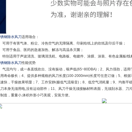
不锈钢除水风刀
适用场合：
1、可用于有害气体、粉尘、冷热空气的无障隔离、印刷给纸上的吹纸及印后干燥；
2、可用于食品、医药的急速加热、解冻与高温杀灭菌；
3、特别适用于声波清洗、玻璃清洗机、电路板、电镀件、涂膜、涂装、有色金属板/线
不锈钢除水风刀
性能优势
、气流均匀，成一条直线吹出、没有振动，噪声低(65~80DBA)；2、风力强劲，适
用寿命极长；4、提供多种规格的风刀长度(100-2000mm)长度可任意订做；5、
风速快，干燥效果明显；7、工作安静(极低气流噪音)；8、低空气消耗量；9、均衡平
风刀本身无须用电,没有运动部件；11、风刀干燥无须接触材料表面，无须刮水器、刀片
金制造，重量小,体积外形小巧美观，安装方便。