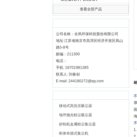
查看全部产品
全风环保科技股份有限公司
联系我们
更多 >>
公司名称：全风环保科技股份有限公司
地址:江苏省南京市高淳区经济开发区凤山
路5-8号
邮编：211300
电话：
手机: 18701981385
联系人: 刘春创
E-mail: 244180272@qq.com
推荐产品
更多 >>
移动式高负压吸尘器
地坪抛光粉尘吸尘器
砂轮机金属粉尘集尘器
柜体布袋式集尘机
2