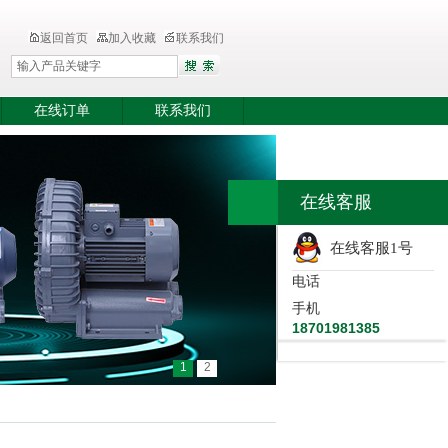
返回首页
加入收藏
联系我们
在线订单
联系我们
在线客服
在线客服1号
电话
手机
18701981385
1
2
风刀
>
工业式除水用风刀
> 耐高温不锈钢除水风刀