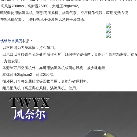
. 高风速200m/s，高耐温250℃，大耐压2kgf/cm2。
4.可配套使用涡流风机、环形高压风机、旋涡气泵、空压机作气源，应用灵活方便。
5.与热风机配套，可进行热风干燥及热风急速干燥或杀。
不锈钢除水风刀
材质：
1、以不锈纲为刀身本体，持久耐用。
2、出风口以直拉铝合金经处理后作刃片，既保持坚硬强度，又保证可靠的精密度。处
择，方便安装。
3、风源除可用空压机外，亦可用涡流风机或离心风机，减少耗电量。
、本体耐压2kgf/cm2，耐温250℃。
5、循环风刀可将金属粉尘等回收再用，更能节省原材料。
6、须另配风机（高压离心风机、涡流风机）使用。