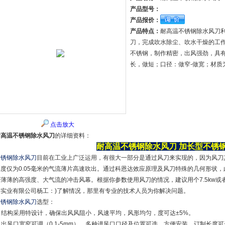
产品型号：
产品报价：
产品特点：
耐高温不锈钢除水风刀
刀，完成吹水除尘、吹水干燥的工作
不锈钢，制作精密，出风强劲，具
长，做短；口径：做窄-做宽；材质
点击放大
耐高温不锈钢除水风刀
的详细资料：
耐高温不锈钢除水风刀
加长型不锈
不锈钢除水风刀
目前在工业上广泛运用，有很大一部分是通过风刀来实现的，因为风刀
厚度仅为0.05毫米的气流薄片高速吹出。通过科恩达效应原理及风刀特殊的几何形状，此
面薄薄的高强度、大气流的冲击风幕。根据你参数使用风刀的情况，建议用个7.5kw或者
海实业有限公司杨工：)了解情况，那里有专业的技术人员为你解决问题。
不锈钢除水风刀
选型：
1. 结构采用特设计，确保出风风阻小，风速平均，风形均匀，度可达±5%。
. 出风口宽窄可调（0.1-5mm），多种进风口口径及位置可选，方便安装。订制长度可