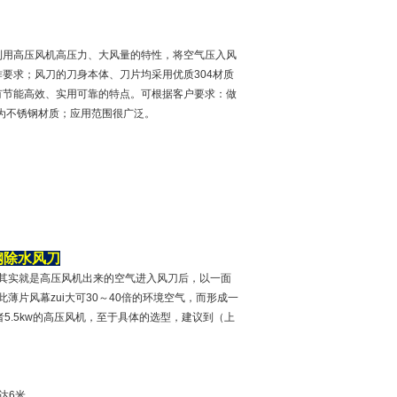
利用高压风机高压力、大风量的特性，将空气压入风
要求；风刀的刀身本体、刀片均采用优质304材质
有节能高效、实用可靠的特点。可根据客户要求：做
为不锈钢材质；应用范围很广泛。
钢除水风刀
其实就是高压风机出来的空气进入风刀后，以一面
薄片风幕zui大可30～40倍的环境空气，而形成一
5.5kw的高压风机，至于具体的选型，建议到（上
达6米。